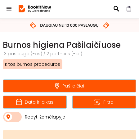
IEŠKOTI
Burnos higiena Pašilaičiuose
3 paslauga (-os) / 2 partneris (-iai)
Kitos burnos procedūros
Pašilaičiai
Data ir laikas
Filtrai
Rodyti žemėlapyje