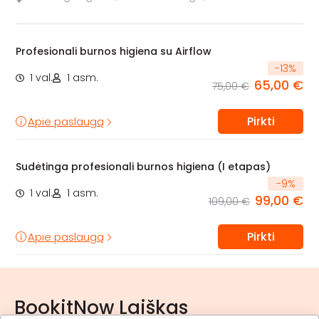
Profesionali burnos higiena su Airflow
-
13
%
1 val.
1 asm.
65,00 €
75,00 €
Pirkti
Apie paslaugą
Sudėtinga profesionali burnos higiena (I etapas)
-
9
%
1 val.
1 asm.
99,00 €
109,00 €
Pirkti
Apie paslaugą
BookitNow Laiškas