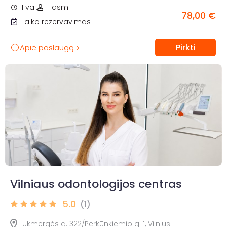
1 val.
1 asm.
78,00 €
Laiko rezervavimas
Pirkti
Apie paslaugą
Vilniaus odontologijos centras
5.0
(1)
Ukmergės g. 322/Perkūnkiemio g. 1, Vilnius