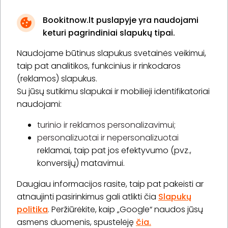
Bookitnow.lt puslapyje yra naudojami
keturi pagrindiniai slapukų tipai.
Naudojame būtinus slapukus svetainės veikimui,
* Susipažinau su
privatumo politika
taip pat analitikos, funkcinius ir rinkodaros
(reklamos) slapukus.
Su jūsų sutikimu slapukai ir mobilieji identifikatoriai
Prenumeruoti
naudojami:
turinio ir reklamos personalizavimui;
personalizuotai ir nepersonalizuotai
Apie „BookitNow“
reklamai, taip pat jos efektyvumo (pvz.,
konversijų) matavimui.
Informacija
Daugiau informacijos rasite, taip pat pakeisti ar
„GERA DOVANA“ GRUPĖ
atnaujinti pasirinkimus gali atlikti čia
Slapukų
politika
. Peržiūrėkite, kaip „Google“ naudos jūsų
asmens duomenis, spustelėję
čia.