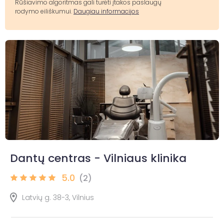
Rūšiavimo algoritmas gali turėti įtakos paslaugų
rodymo eiliškumui.
Daugiau informacijos
Dantų centras - Vilniaus klinika
5.0
(2)
Latvių g. 38-3, Vilnius