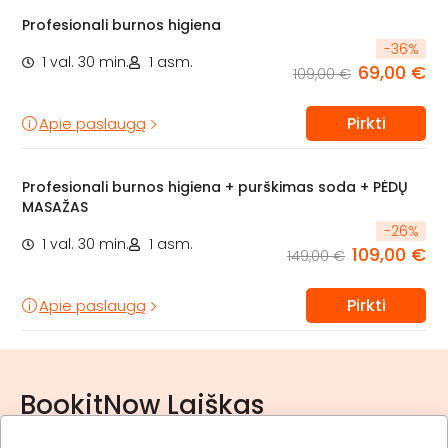
Profesionali burnos higiena
-
36
%
1 val. 30 min.
1 asm.
69,00 €
109,00 €
Pirkti
Apie paslaugą
Profesionali burnos higiena + purškimas soda + PĖDŲ
MASAŽAS
-
26
%
1 val. 30 min.
1 asm.
109,00 €
149,00 €
Pirkti
Apie paslaugą
BookitNow Laiškas