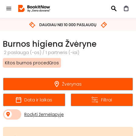
IEŠKOTI
Burnos higiena Žvėryne
2 paslauga (-os) / 1 partneris (-iai)
Kitos burnos procedūros
Žvėrynas
Data ir laikas
Filtrai
Rodyti žemėlapyje