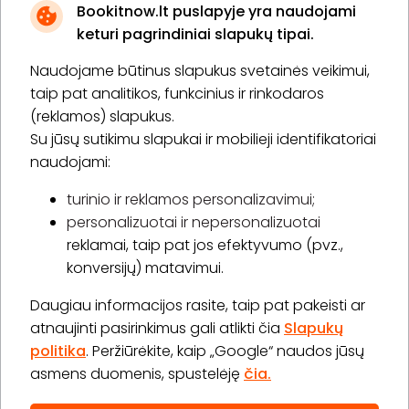
Bookitnow.lt puslapyje yra naudojami
keturi pagrindiniai slapukų tipai.
Naudojame būtinus slapukus svetainės veikimui,
* Susipažinau su
privatumo politika
taip pat analitikos, funkcinius ir rinkodaros
(reklamos) slapukus.
Su jūsų sutikimu slapukai ir mobilieji identifikatoriai
Prenumeruoti
naudojami:
turinio ir reklamos personalizavimui;
personalizuotai ir nepersonalizuotai
Apie „BookitNow“
reklamai, taip pat jos efektyvumo (pvz.,
konversijų) matavimui.
Informacija
Daugiau informacijos rasite, taip pat pakeisti ar
„GERA DOVANA“ GRUPĖ
atnaujinti pasirinkimus gali atlikti čia
Slapukų
politika
. Peržiūrėkite, kaip „Google“ naudos jūsų
asmens duomenis, spustelėję
čia.