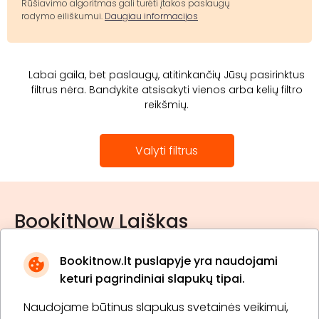
Rūšiavimo algoritmas gali turėti įtakos paslaugų
rodymo eiliškumui.
Daugiau informacijos
Labai gaila, bet paslaugų, atitinkančių Jūsų pasirinktus
filtrus nėra. Bandykite atsisakyti vienos arba kelių filtro
reikšmių.
Valyti filtrus
BookitNow Laiškas
Bookitnow.lt puslapyje yra naudojami
keturi pagrindiniai slapukų tipai.
Naudojame būtinus slapukus svetainės veikimui,
* Susipažinau su
privatumo politika