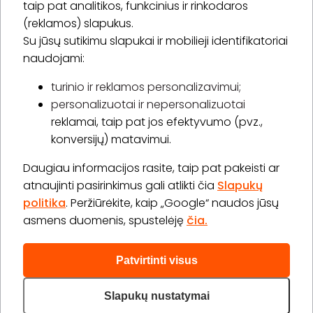
taip pat analitikos, funkcinius ir rinkodaros
(reklamos) slapukus.
Su jūsų sutikimu slapukai ir mobilieji identifikatoriai
Prenumeruoti
naudojami:
turinio ir reklamos personalizavimui;
personalizuotai ir nepersonalizuotai
Apie „BookitNow“
reklamai, taip pat jos efektyvumo (pvz.,
konversijų) matavimui.
Informacija
Daugiau informacijos rasite, taip pat pakeisti ar
„GERA DOVANA“ GRUPĖ
atnaujinti pasirinkimus gali atlikti čia
Slapukų
politika
. Peržiūrėkite, kaip „Google“ naudos jūsų
asmens duomenis, spustelėję
čia.
Patvirtinti visus
2026 © Visos teisės saugomos info@bookitnow.lt, +370
645 03 111
Slapukų nustatymai