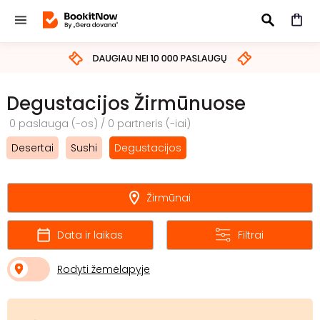
IEŠKOTI
Degustacijos Žirmūnuose
0 paslauga (-os) / 0 partneris (-iai)
Desertai
Sushi
Degustacijos
Žirmūnai
Data ir laikas
Filtrai
Rodyti žemėlapyje