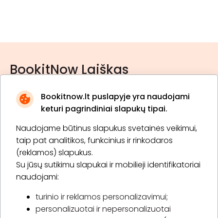
BookitNow Laiškas
Bookitnow.lt puslapyje yra naudojami
keturi pagrindiniai slapukų tipai.
Naudojame būtinus slapukus svetainės veikimui,
* Susipažinau su
privatumo politika
taip pat analitikos, funkcinius ir rinkodaros
(reklamos) slapukus.
Su jūsų sutikimu slapukai ir mobilieji identifikatoriai
Prenumeruoti
naudojami:
turinio ir reklamos personalizavimui;
personalizuotai ir nepersonalizuotai
Apie „BookitNow“