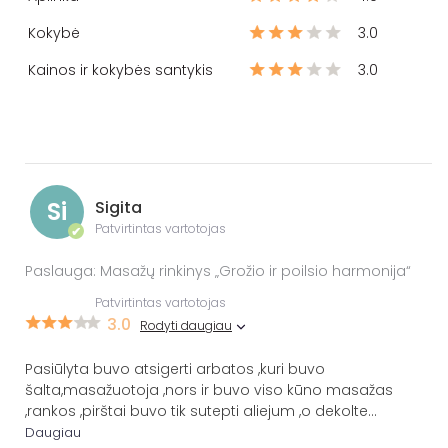
Kokybė
3.0
Kainos ir kokybės santykis
3.0
Si
Sigita
Patvirtintas vartotojas
✔
Paslauga: Masažų rinkinys „Grožio ir poilsio harmonija“
Patvirtintas vartotojas
3.0
Rodyti daugiau
Pasiūlyta buvo atsigerti arbatos ,kuri buvo
šalta,masažuotoja ,nors ir buvo viso kūno masažas
,rankos ,pirštai buvo tik sutepti aliejum ,o dekolte
...
Daugiau