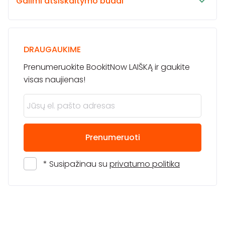
Galimi atsiskaitymo būdai
DRAUGAUKIME
Prenumeruokite BookitNow LAIŠKĄ ir gaukite
visas naujienas!
Prenumeruoti
* Susipažinau su
privatumo politika