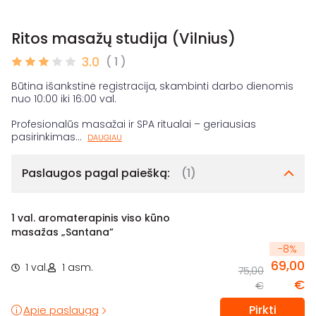
Ritos masažų studija (Vilnius)
3.0
( 1 )
Būtina išankstinė registracija, skambinti darbo dienomis
nuo 10:00 iki 16:00 val.
Profesionalūs masažai ir SPA ritualai – geriausias
pasirinkimas
...
DAUGIAU
Paslaugos pagal paiešką:
(1)
1 val. aromaterapinis viso kūno
masažas „Santana”
-
8
%
69,00
1 val.
1 asm.
75,00
€
€
Pirkti
Apie paslaugą