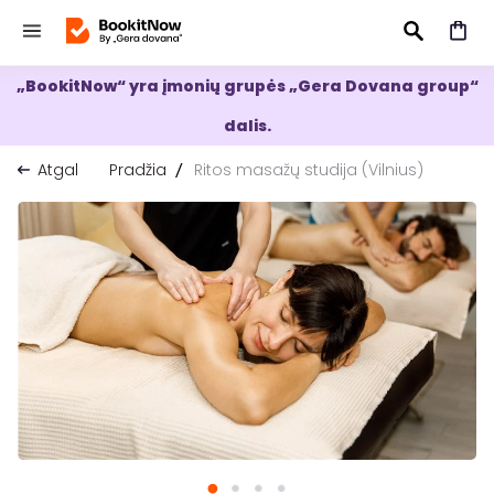
„BookitNow“ yra įmonių grupės „Gera Dovana group“
IEŠKOTI
dalis.
Atgal
Pradžia
Ritos masažų studija (Vilnius)