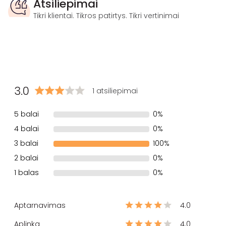
Atsiliepimai
Tikri klientai. Tikros patirtys. Tikri vertinimai
3.0
1 atsiliepimai
5 balai
0%
4 balai
0%
3 balai
100%
2 balai
0%
1 balas
0%
Aptarnavimas
4.0
Aplinka
4.0