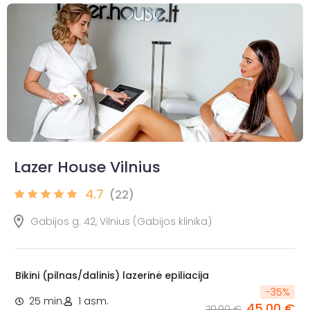
Lazer House Vilnius
4.7
(22)
Gabijos g. 42, Vilnius (Gabijos klinika)
Bikini (pilnas/dalinis) lazerinė epiliacija
-
35
%
25 min.
1 asm.
45,00 €
70,00 €