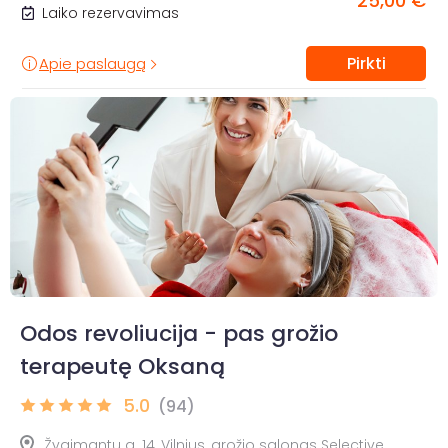
25,00 €
Laiko rezervavimas
Pirkti
Apie paslaugą
Odos revoliucija - pas grožio
terapeutę Oksaną
5.0
(94)
Žygimantų g. 14, Vilnius, grožio salonas Selective