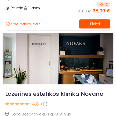
-
30
%
25 min.
1 asm.
35,00 €
50,00 €
Pirkti
Apie paslaugą
Lazerinės estetikos klinika Novana
4.8
(11)
Jono Basanavičiaus g. 18, Vilnius