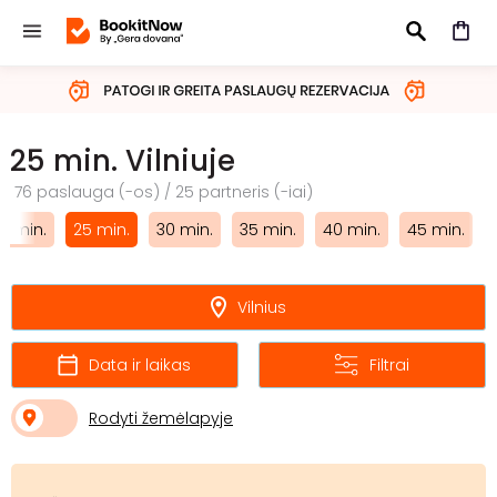
IEŠKOTI
25 min. Vilniuje
76 paslauga (-os) / 25 partneris (-iai)
0 min.
25 min.
30 min.
35 min.
40 min.
45 min.
Vilnius
Data ir laikas
Filtrai
Rodyti žemėlapyje