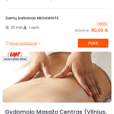
Dantų balinimas MEGAWHITE
-
50
%
25 min.
1 asm.
80,00 €
160,00 €
Pirkti
Apie paslaugą
Gydomojo Masažo Centras (Vilnius,