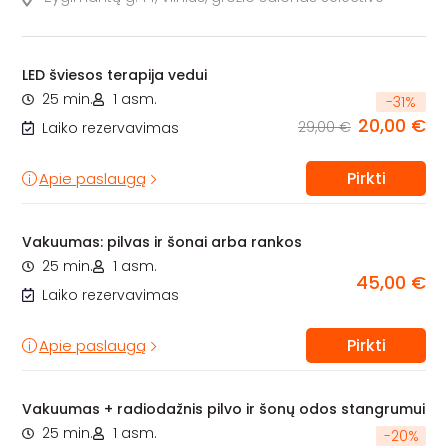
LED šviesos terapija vedui
25 min.
1 asm.
-
31
%
20,00 €
29,00 €
Laiko rezervavimas
Pirkti
Apie paslaugą
Vakuumas: pilvas ir šonai arba rankos
25 min.
1 asm.
45,00 €
Laiko rezervavimas
Pirkti
Apie paslaugą
Vakuumas + radiodažnis pilvo ir šonų odos stangrumui
25 min.
1 asm.
-
20
%