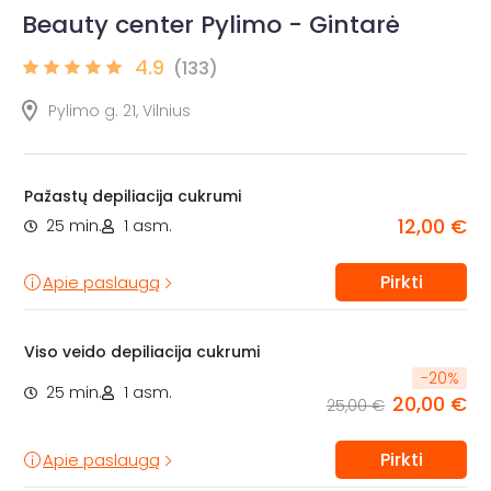
Beauty center Pylimo - Gintarė
4.9
(133)
Pylimo g. 21, Vilnius
Pažastų depiliacija cukrumi
12,00 €
25 min.
1 asm.
Pirkti
Apie paslaugą
Viso veido depiliacija cukrumi
-
20
%
25 min.
1 asm.
20,00 €
25,00 €
Pirkti
Apie paslaugą