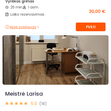
Vyriškas grimas
25 min.
1 asm.
30,00 €
Laiko rezervavimas
Pirkti
Apie paslaugą
Meistrė Larisa
5.0
(18)