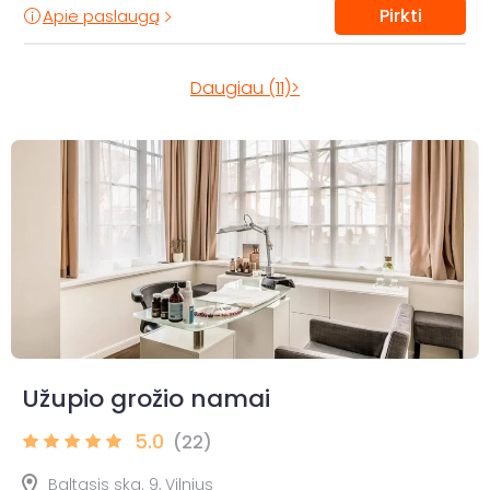
Pirkti
Apie paslaugą
Daugiau (11)>
Užupio grožio namai
5.0
(22)
Baltasis skg. 9, Vilnius