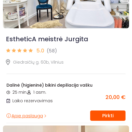
EstheticA meistrė Jurgita
5.0
(58)
Giedraičių g. 60b, Vilnius
Dalinė (higieninė) bikini depiliacija vašku
25 min.
1 asm.
20,00 €
Laiko rezervavimas
Pirkti
Apie paslaugą