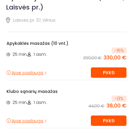
Laisvės pr.)
Laisvės pr. 37, Vilnius
Apykaklės masažas (10 vnt.)
-
15
%
25 min.
1 asm.
330,00 €
390,00 €
Pirkti
Apie paslaugą
Klubo sąnarių masažas
-
13
%
25 min.
1 asm.
38,00 €
44,00 €
Pirkti
Apie paslaugą