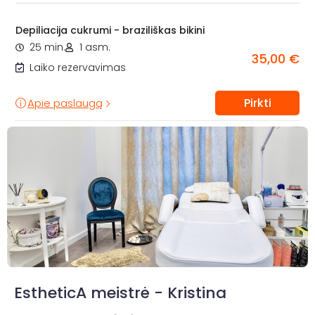
Depiliacija cukrumi - braziliškas bikini
25 min.
1 asm.
35,00 €
Laiko rezervavimas
Pirkti
Apie paslaugą
EstheticA meistrė - Kristina