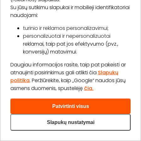
Su jūsų sutikimu slapukai ir mobilieji identifikatoriai
Kūno Harmonija
naudojami:
4.9
(42)
turinio ir reklamos personalizavimui;
Laisvės pr. 117, Vilnius
personalizuotai ir nepersonalizuotai
reklamai, taip pat jos efektyvumo (pvz.,
konversijų) matavimui.
Blauzdų depiliacija (įskaitant kelius)
Daugiau informacijos rasite, taip pat pakeisti ar
25,00 €
25 min.
1 asm.
atnaujinti pasirinkimus gali atlikti čia
Slapukų
politika
. Peržiūrėkite, kaip „Google“ naudos jūsų
Pirkti
Apie paslaugą
asmens duomenis, spustelėję
čia.
Šlaunų depiliacija (įskaitant kelius)
Patvirtinti visus
25,00 €
25 min.
1 asm.
Slapukų nustatymai
Pirkti
Apie paslaugą