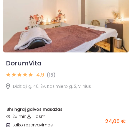
DorumVita
4.9
(15)
Didžioji g. 40, Šv. Kazimiero g. 2, Vilnius
Bhringraj galvos masažas
25 min.
1 asm.
24,00 €
Laiko rezervavimas