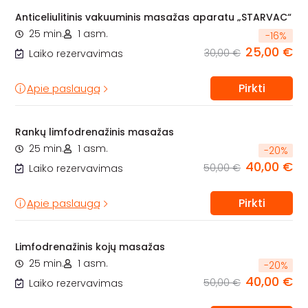
Anticeliulitinis vakuuminis masažas aparatu „STARVAC“
25 min.
1 asm.
-
16
%
25,00 €
30,00 €
Laiko rezervavimas
Pirkti
Apie paslaugą
Rankų limfodrenažinis masažas
25 min.
1 asm.
-
20
%
40,00 €
50,00 €
Laiko rezervavimas
Pirkti
Apie paslaugą
Limfodrenažinis kojų masažas
25 min.
1 asm.
-
20
%
40,00 €
50,00 €
Laiko rezervavimas