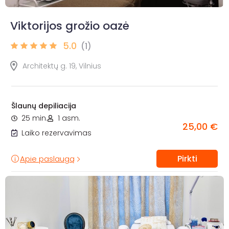
Viktorijos grožio oazė
5.0
(1)
Architektų g. 19, Vilnius
Šlaunų depiliacija
25 min.
1 asm.
25,00 €
Laiko rezervavimas
Pirkti
Apie paslaugą