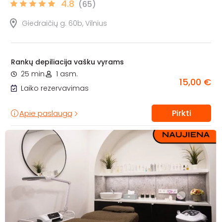
4.8
(65)
Giedraičių g. 60b, Vilnius
Rankų depiliacija vašku vyrams
25 min.
1 asm.
15,00 €
Laiko rezervavimas
Pirkti
Apie paslaugą