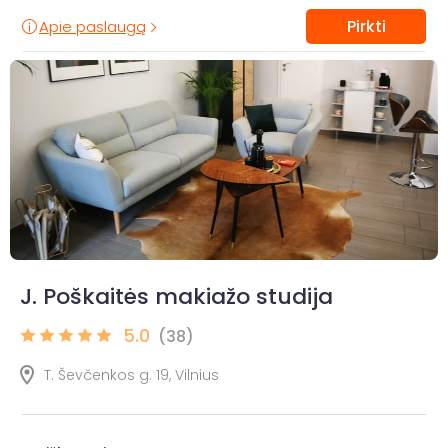
Pirkti
Apie paslaugą
J. Poškaitės makiažo studija
5.0
(38)
T. Ševčenkos g. 19, Vilnius