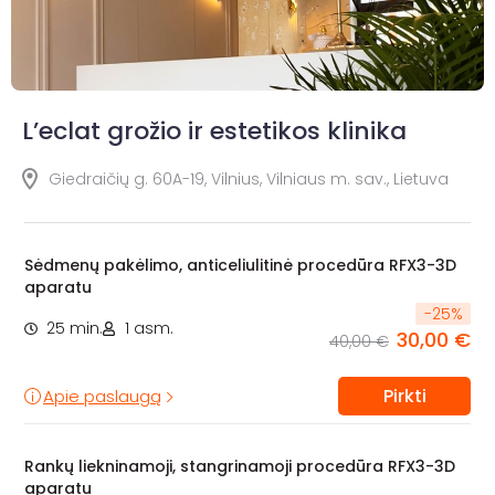
L’eclat grožio ir estetikos klinika
Giedraičių g. 60A-19, Vilnius, Vilniaus m. sav., Lietuva
Sėdmenų pakėlimo, anticeliulitinė procedūra RFX3-3D
aparatu
-
25
%
25 min.
1 asm.
30,00 €
40,00 €
Pirkti
Apie paslaugą
Rankų liekninamoji, stangrinamoji procedūra RFX3-3D
aparatu