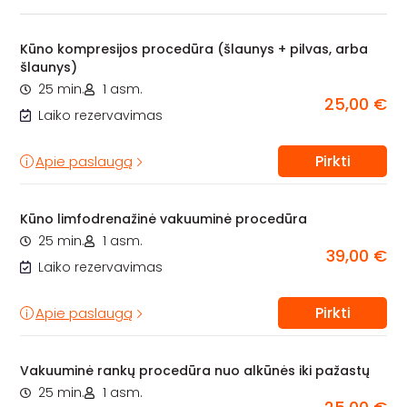
Kūno kompresijos procedūra (šlaunys + pilvas, arba
šlaunys)
25 min.
1 asm.
25,00 €
Laiko rezervavimas
Pirkti
Apie paslaugą
Kūno limfodrenažinė vakuuminė procedūra
25 min.
1 asm.
39,00 €
Laiko rezervavimas
Pirkti
Apie paslaugą
Vakuuminė rankų procedūra nuo alkūnės iki pažastų
25 min.
1 asm.