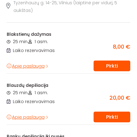
Tyzenhauzų g. 14-25, Vilnius (laiptinė per vidurį, 5
aukštas)
Blakstienų dažymas
25 min.
1 asm.
8,00 €
Laiko rezervavimas
Pirkti
Apie paslaugą
Blauzdų depiliacija
25 min.
1 asm.
20,00 €
Laiko rezervavimas
Pirkti
Apie paslaugą
Rankų depiliacija iki pusės