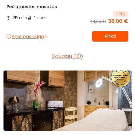
Pečių juostos masažas
-
13
%
25 min.
1 asm.
38,00 €
44,00 €
Pirkti
Apie paslaugą
Daugiau (12)>