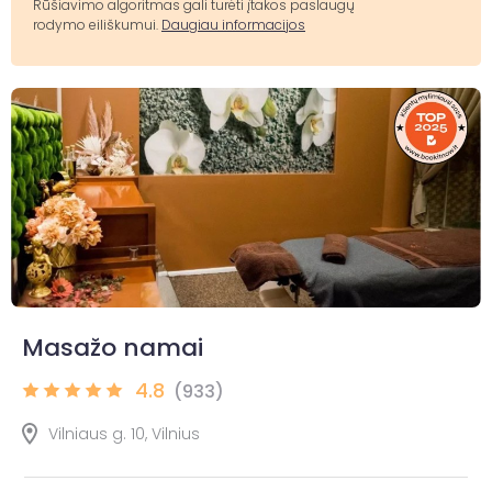
Rūšiavimo algoritmas gali turėti įtakos paslaugų
rodymo eiliškumui.
Daugiau informacijos
Masažo namai
4.8
(933)
Vilniaus g. 10, Vilnius