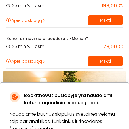
199,00 €
25 min.
1 asm.
Pirkti
Apie paslaugą
Kūno formavimo procedūra „I-Motion“
79,00 €
25 min.
1 asm.
Pirkti
Apie paslaugą
Bookitnow.lt puslapyje yra naudojami
keturi pagrindiniai slapukų tipai.
Naudojame būtinus slapukus svetainės veikimui,
taip pat analitikos, funkcinius ir rinkodaros
(reklamos) slapukus.