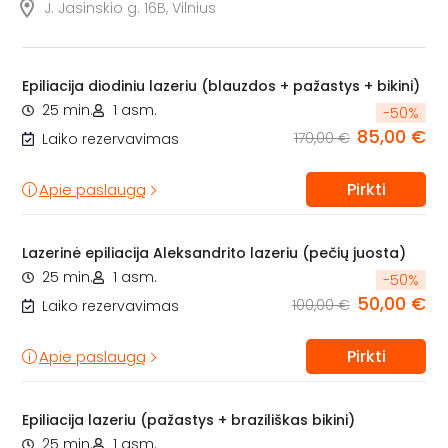
J. Jasinskio g. 16B, Vilnius
Epiliacija diodiniu lazeriu (blauzdos + pažastys + bikini)
25 min.
1 asm.
-
50
%
85,00 €
170,00 €
Laiko rezervavimas
Pirkti
Apie paslaugą
Lazerinė epiliacija Aleksandrito lazeriu (pečių juosta)
25 min.
1 asm.
-
50
%
50,00 €
100,00 €
Laiko rezervavimas
Pirkti
Apie paslaugą
Epiliacija lazeriu (pažastys + braziliškas bikini)
25 min.
1 asm.