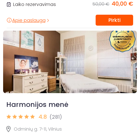
40,00 €
50,00 €
Laiko rezervavimas
Pirkti
Apie paslaugą
Harmonijos menė
4.8
(281)
Odminių g. 7-11, Vilnius