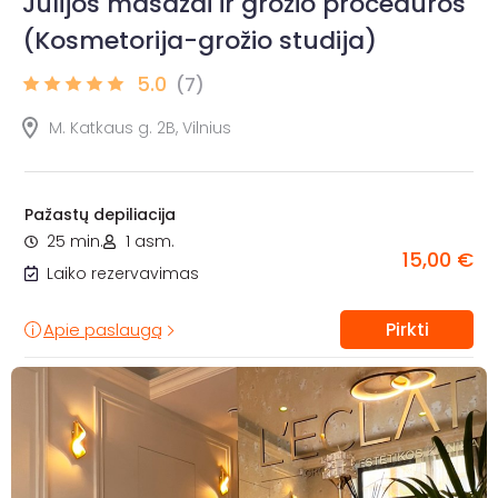
Julijos masažai ir grožio procedūros
(Kosmetorija-grožio studija)
5.0
(7)
M. Katkaus g. 2B, Vilnius
Pažastų depiliacija
25 min.
1 asm.
15,00 €
Laiko rezervavimas
Pirkti
Apie paslaugą