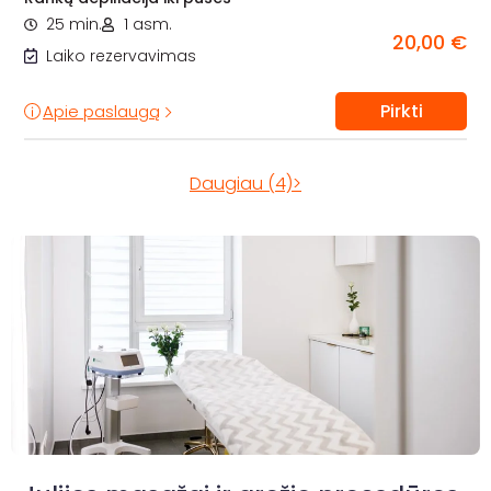
25 min.
1 asm.
20,00 €
Laiko rezervavimas
Pirkti
Apie paslaugą
Daugiau (4)>