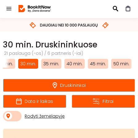
IEŠKOTI
30 min. Druskininkuose
21 paslauga (-os) / 6 partneris (-iai)
5 min.
30 min.
35 min.
40 min.
45 min.
50 min.
Druskininkai
Data ir laikas
Filtrai
Rodyti žemėlapyje