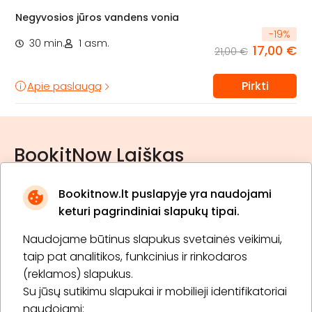
Negyvosios jūros vandens vonia
-
19
%
30 min.
1 asm.
17,00 €
21,00 €
Pirkti
Apie paslaugą
BookitNow Laiškas
Bookitnow.lt puslapyje yra naudojami
keturi pagrindiniai slapukų tipai.
Naudojame būtinus slapukus svetainės veikimui,
* Susipažinau su
privatumo politika
taip pat analitikos, funkcinius ir rinkodaros
(reklamos) slapukus.
Su jūsų sutikimu slapukai ir mobilieji identifikatoriai
Prenumeruoti
naudojami: