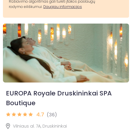
Rūšiavimo algoritmas gali turėti įtakos paslaugų
rodymo eiliškumui.
Daugiau informacijos
EUROPA Royale Druskininkai SPA
Boutique
4.7
(36)
Vilniaus al. 7A, Druskininkai