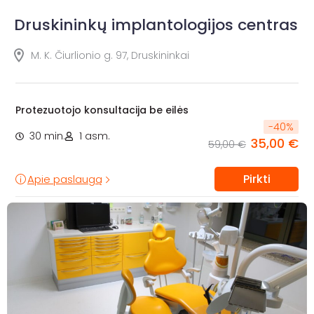
Druskininkų implantologijos centras
M. K. Čiurlionio g. 97, Druskininkai
Protezuotojo konsultacija be eilės
-
40
%
30 min.
1 asm.
35,00 €
59,00 €
Pirkti
Apie paslaugą