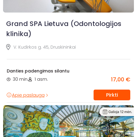
Grand SPA Lietuva (Odontologijos
klinika)
V. Kudirkos g. 45, Druskininkai
Danties padengimas silantu
17,00 €
30 min.
1 asm.
Pirkti
Apie paslaugą