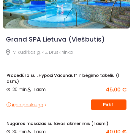
Grand SPA Lietuva (Viešbutis)
V. Kudirkos g. 45, Druskininkai
Procedūra su „Hypoxi Vacunaut“ ir bėgimo takeliu (1
asm.)
45,00 €
30 min.
1 asm.
Pirkti
Apie paslaugą
Nugaros masažas su lavos akmenimis (1 asm.)
40,00 €
30 min.
1 asm.