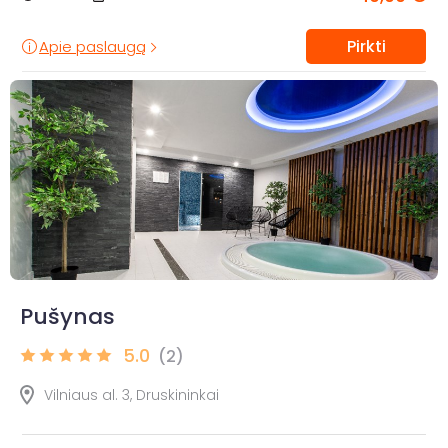
Pirkti
Apie paslaugą
Pušynas
5.0
(2)
Vilniaus al. 3, Druskininkai