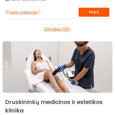
Pirkti
Apie paslaugą
Daugiau (9)>
Druskininkų medicinos ir estetikos
klinika