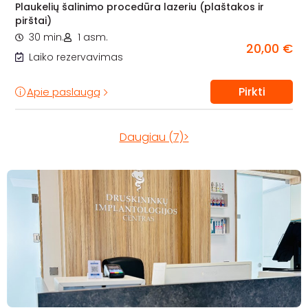
Plaukelių šalinimo procedūra lazeriu (plaštakos ir
pirštai)
30 min.
1 asm.
20,00 €
Laiko rezervavimas
Pirkti
Apie paslaugą
Daugiau (7)>