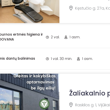
Kęstučio g. 27a, 
 burnos ertmės higiena ir
2 val.
1 asm.
 DOVANA
inis dantų balinimas
1 val. 30 min.
1 asm.
Žaliakalnio p
Raskilos g. 1, Vijūkai