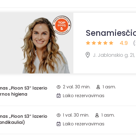
Senamiesčio
4.9
(
J. Jablonskio g. 21
2 val. 30 min.
1 asm.
mas „Pioon S3“ lazerio
rnos higiena
Laiko rezervavimas
1 val. 30 min.
1 asm.
mas „Pioon S3“ lazerio
andikauliai)
Laiko rezervavimas