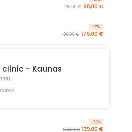
98,00 €
120,00 €
-
7
%
175,00 €
190,00 €
 clinic - Kaunas
308)
 Kaunas
-
33
%
139,00 €
210,00 €