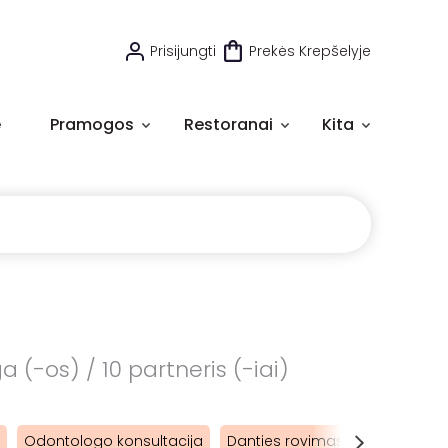
Prisijungti
Prekės Krepšelyje
e
Pramogos
Restoranai
Kita
 (-os) / 10 partneris (-iai)
Odontologo konsultacija
Danties rovimas
Dantų impl