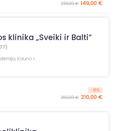
149,00 €
239,00 €
 klinika „Sveiki ir Balti“
77)
ademija, Kauno r.
-
16
%
210,00 €
250,00 €