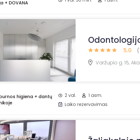
1 val. 30 min.
1 asm.
ija + DOVANA
Odontologijos
5.0
(
Varžupio g. 15, Ak
2 val.
1 asm.
 burnos higiena + dantų
nikoje
Laiko rezervavimas