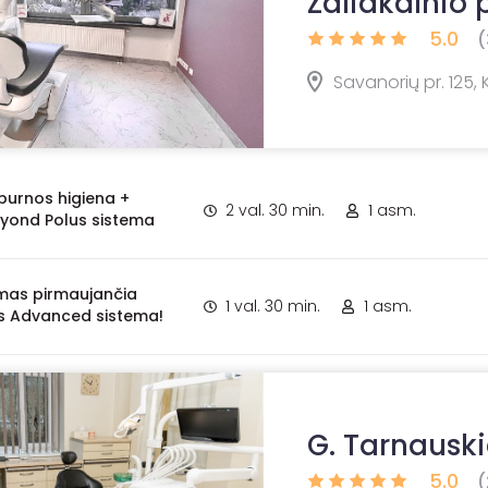
Žaliakalnio p
5.0
(
Savanorių pr. 125,
 burnos higiena +
2 val. 30 min.
1 asm.
eyond Polus sistema
imas pirmaujančia
1 val. 30 min.
1 asm.
s Advanced sistema!
G. Tarnauski
5.0
(