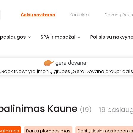
Čekių savitarna
Kontaktai
Dovanų čekis
 paslaugos
SPA ir masažai
Poilsis su nakvyn
„BookitNow“ yra įmonių grupės „Gera Dovana group“ dalis
balinimas Kaune
(19)
19 paslauga
balinimas
Dantų plombavimas
Dantų tiesinimas kapomis