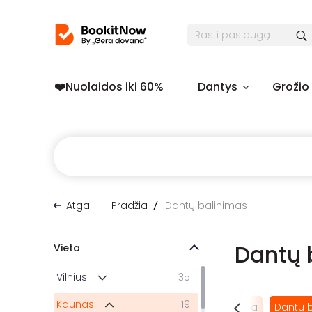
❤️️Nuolaidos iki 60%
Dantys
Grožio
Atgal
Pradžia
Dantų balinimas
Dantų 
Vieta
Vilnius
35
Kaunas
19
Burnos higiena
Dantų 