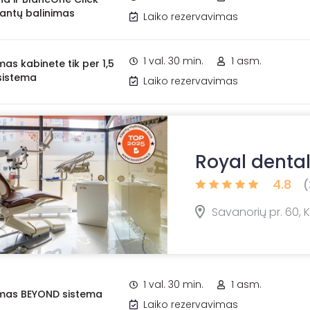
dantų balinimas
Laiko rezervavimas
1 val. 30 min.
1 asm.
mas kabinete tik per 1,5
sistema
Laiko rezervavimas
Royal dental
4.8
(
Savanorių pr. 60,
1 val. 30 min.
1 asm.
imas BEYOND sistema
Laiko rezervavimas