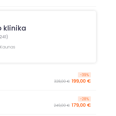
 klinika
241)
, Kaunas
-
39
%
199,00 €
328,00 €
-
28
%
179,00 €
249,00 €