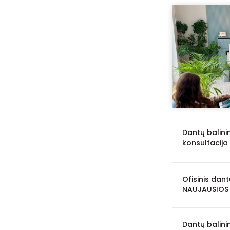
Dantų balin
konsultacij
Ofisinis dan
NAUJAUSIOS 
Dantų balini