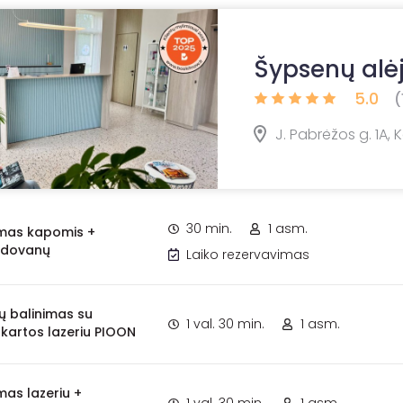
Šypsenų alė
5.0
(
J. Pabrėžos g. 1A,
30 min.
1 asm.
imas kapomis +
a dovanų
Laiko rezervavimas
tų balinimas su
1 val. 30 min.
1 asm.
kartos lazeriu PIOON
mas lazeriu +