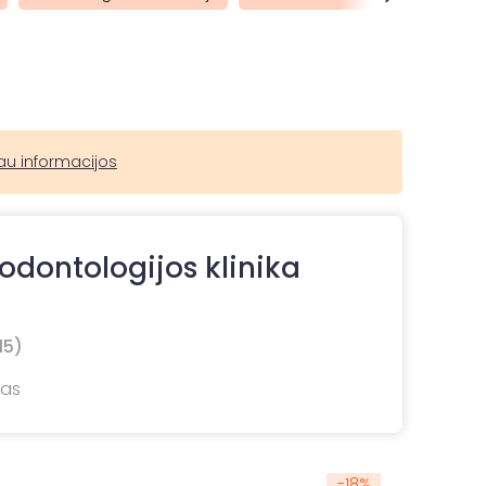
au informacijos
odontologijos klinika
15)
nas
-
18
%