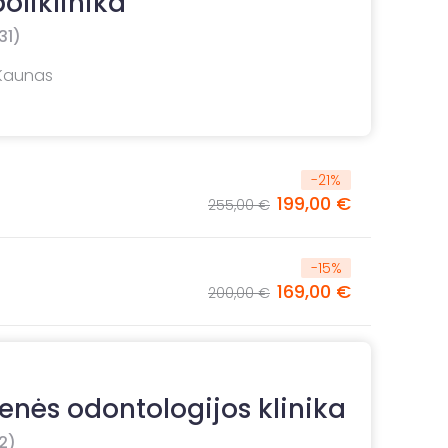
oliklinika
31)
 Kaunas
-
21
%
199,00 €
255,00 €
-
15
%
169,00 €
200,00 €
enės odontologijos klinika
2)