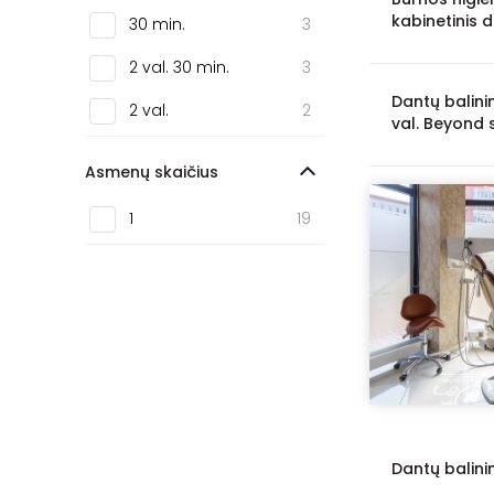
Pakruojis
1
kabinetinis 
30 min.
3
Kėdainiai
1
2 val. 30 min.
3
Kelmė
1
Dantų balini
2 val.
2
val. Beyond 
Palanga
1
Asmenų skaičius
1
19
Dantų balin