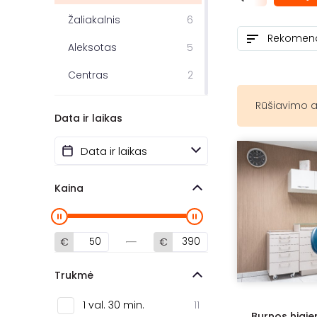
Žaliakalnis
6
Aleksotas
5
Centras
2
Šilainiai
2
Rūšiavimo a
Data ir laikas
Senamiestis
2
Akademija
1
Klaipėda
10
Kaina
Šiauliai
3
Panevėžys
2
€
€
Joniškis
1
Trukmė
Kupiškis
1
1 val. 30 min.
11
Burnos higie