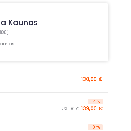
ja Kaunas
188)
 Kaunas
130,00 €
-
41
%
139,00 €
239,00 €
-
37
%