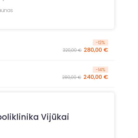
Kaunas
-
12
%
280,00 €
320,00 €
-
14
%
240,00 €
280,00 €
oliklinika Vijūkai