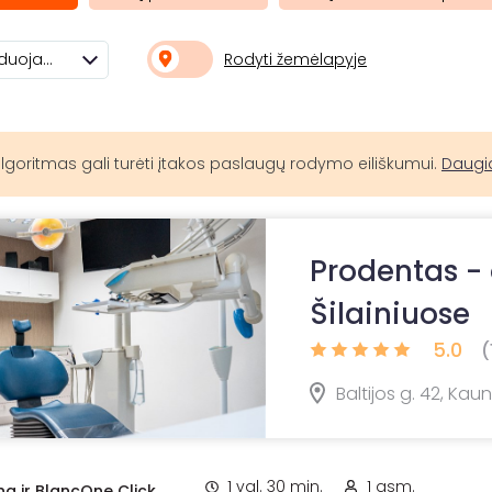
Rodyti žemėlapyje
Rekomenduojami
lgoritmas gali turėti įtakos paslaugų rodymo eiliškumui.
Daugi
Prodentas - 
Šilainiuose
5.0
(
Baltijos g. 42, Kau
1 val. 30 min.
1 asm.
na ir BlancOne Click