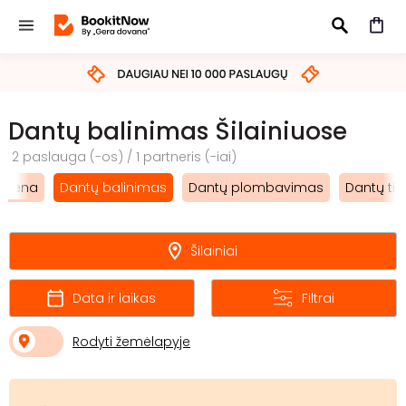
IEŠKOTI
Dantų balinimas Šilainiuose
2 paslauga (-os) / 1 partneris (-iai)
igiena
Dantų balinimas
Dantų plombavimas
Dantų ti
Šilainiai
Data ir laikas
Filtrai
Rodyti žemėlapyje