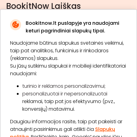
BookitNow Laiškas
Bookitnow.lt puslapyje yra naudojami
keturi pagrindiniai slapukų tipai.
Naudojame būtinus slapukus svetainės veikimui,
* Susipažinau su
privatumo politika
taip pat analitikos, funkcinius ir rinkodaros
(reklamos) slapukus.
Su jūsų sutikimu slapukai ir mobilieji identifikatoriai
Prenumeruoti
naudojami:
turinio ir reklamos personalizavimui;
personalizuotai ir nepersonalizuotai
Apie „BookitNow“
reklamai, taip pat jos efektyvumo (pvz.,
konversijų) matavimui.
Informacija
Daugiau informacijos rasite, taip pat pakeisti ar
„GERA DOVANA“ GRUPĖ
atnaujinti pasirinkimus gali atlikti čia
Slapukų
politika
. Peržiūrėkite, kaip „Google“ naudos jūsų