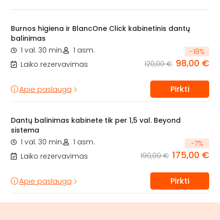
Burnos higiena ir BlancOne Click kabinetinis dantų
balinimas
1 val. 30 min.
1 asm.
-
18
%
98,00 €
120,00 €
Laiko rezervavimas
Pirkti
Apie paslaugą
Dantų balinimas kabinete tik per 1,5 val. Beyond
sistema
1 val. 30 min.
1 asm.
-
7
%
175,00 €
190,00 €
Laiko rezervavimas
Pirkti
Apie paslaugą