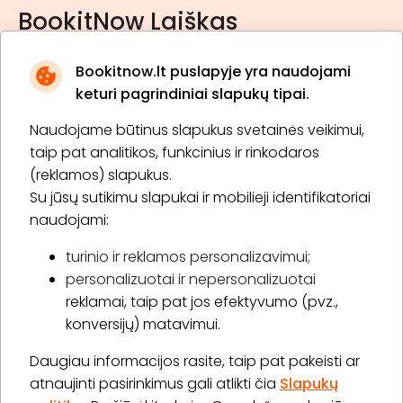
BookitNow Laiškas
Bookitnow.lt puslapyje yra naudojami
keturi pagrindiniai slapukų tipai.
Naudojame būtinus slapukus svetainės veikimui,
* Susipažinau su
privatumo politika
taip pat analitikos, funkcinius ir rinkodaros
(reklamos) slapukus.
Su jūsų sutikimu slapukai ir mobilieji identifikatoriai
Prenumeruoti
naudojami:
turinio ir reklamos personalizavimui;
personalizuotai ir nepersonalizuotai
Apie „BookitNow“
reklamai, taip pat jos efektyvumo (pvz.,
konversijų) matavimui.
Informacija
Daugiau informacijos rasite, taip pat pakeisti ar
„GERA DOVANA“ GRUPĖ
atnaujinti pasirinkimus gali atlikti čia
Slapukų