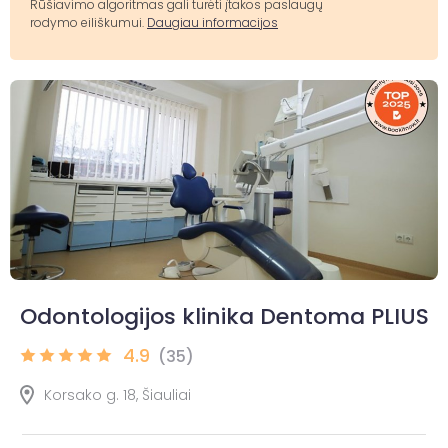
Rūšiavimo algoritmas gali turėti įtakos paslaugų
rodymo eiliškumui.
Daugiau informacijos
Odontologijos klinika Dentoma PLIUS
4.9
(35)
Korsako g. 18, Šiauliai