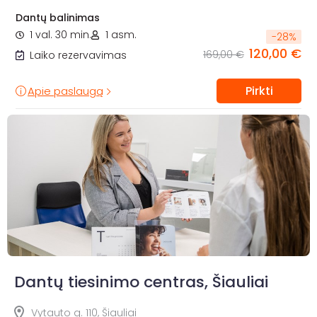
Dantų balinimas
1 val. 30 min.
1 asm.
-
28
%
120,00 €
169,00 €
Laiko rezervavimas
Pirkti
Apie paslaugą
Dantų tiesinimo centras, Šiauliai
Vytauto g. 110, Šiauliai