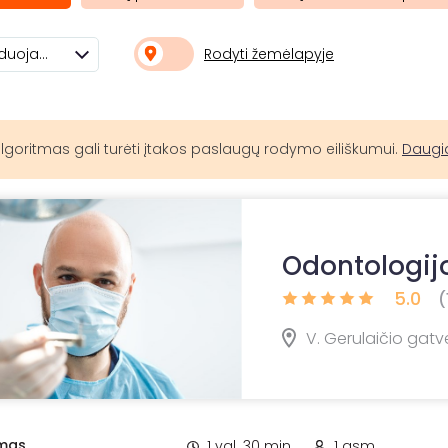
Rodyti žemėlapyje
Rekomenduojami
lgoritmas gali turėti įtakos paslaugų rodymo eiliškumui.
Daugi
Odontologijo
5.0
(
V. Gerulaičio gatvė
imas
1 val. 30 min.
1 asm.