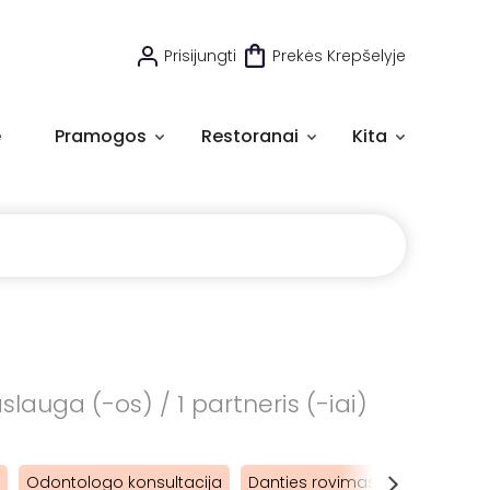
Prisijungti
Prekės Krepšelyje
e
Pramogos
Restoranai
Kita
slauga (-os) / 1 partneris (-iai)
Odontologo konsultacija
Danties rovimas
Dantų impl