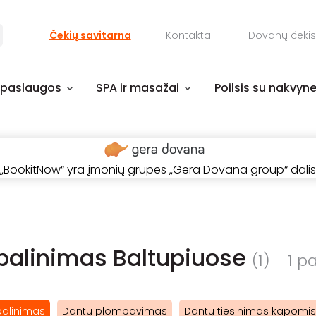
Čekių savitarna
Kontaktai
Dovanų čekis
 paslaugos
SPA ir masažai
Poilsis su nakvyn
„BookitNow“ yra įmonių grupės „Gera Dovana group“ dalis
balinimas Baltupiuose
(1)
1 pa
balinimas
Dantų plombavimas
Dantų tiesinimas kapomis