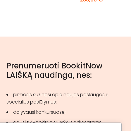
Prenumeruoti BookitNow
LAIŠKĄ naudinga, nes:
pirmasis sužinosi apie naujas paslaugas ir
specialius pasiūlymus;
dalyvausi konkursuose;
gausi tik BookitNow LAIŠKO adresatams
skirtas akcijas.