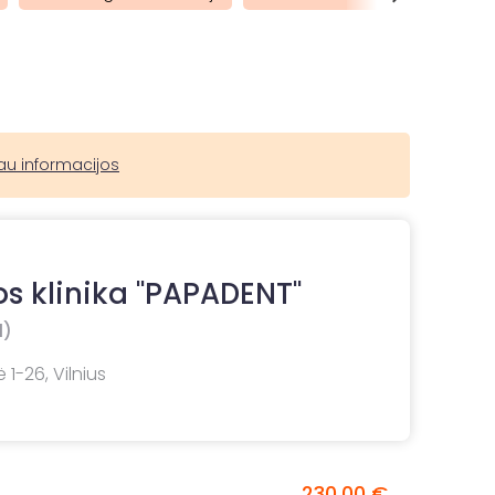
au informacijos
s klinika "PAPADENT"
1)
 1-26, Vilnius
230,00 €