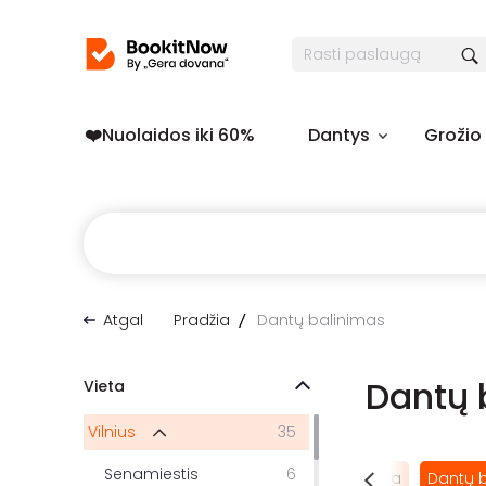
❤️️Nuolaidos iki 60%
Dantys
Grožio
Atgal
Pradžia
Dantų balinimas
Dantų 
Vieta
Vilnius
35
Senamiestis
6
Burnos higiena
Dantų 