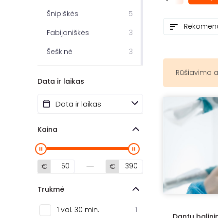
Šnipiškės
5
Fabijoniškės
3
Šeškinė
3
Viršuliškės
3
Rūšiavimo a
Data ir laikas
Antakalnis
2
Bajorai
2
Naujamiestis
2
Kaina
Pašilaičiai
2
Užupis
2
€
€
Baltupiai
1
Trukmė
Naujininkai
1
1 val. 30 min.
1
Dantų balin