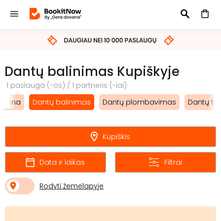
IEŠKOTI
Dantų balinimas Kupiškyje
1 paslauga (-os) / 1 partneris (-iai)
igiena
Dantų balinimas
Dantų plombavimas
Dantų ti
Kupiškis
Data ir laikas
Filtrai
Rodyti žemėlapyje