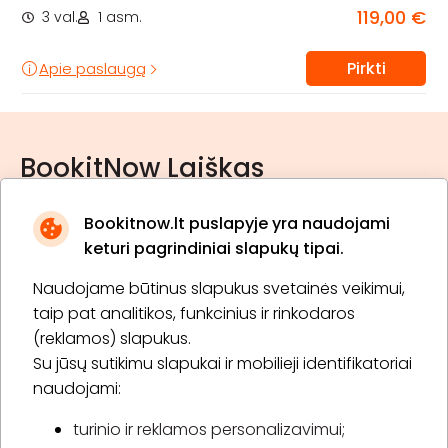
119,00 €
3 val.
1 asm.
Pirkti
Apie paslaugą
BookitNow Laiškas
Bookitnow.lt puslapyje yra naudojami
keturi pagrindiniai slapukų tipai.
Naudojame būtinus slapukus svetainės veikimui,
* Susipažinau su
privatumo politika
taip pat analitikos, funkcinius ir rinkodaros
(reklamos) slapukus.
Su jūsų sutikimu slapukai ir mobilieji identifikatoriai
Prenumeruoti
naudojami:
turinio ir reklamos personalizavimui;