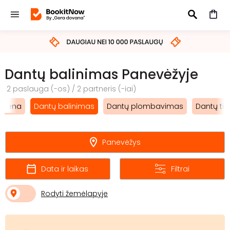
IEŠKOTI
Dantų balinimas Panevėžyje
2 paslauga (-os) / 2 partneris (-iai)
igiena
Dantų balinimas
Dantų plombavimas
Dantų ti
Panevėžys
Data ir laikas
Filtrai
Rodyti žemėlapyje