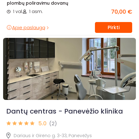
plombų poliravimu dovanų
70,00 €
1 val.
1 asm.
Pirkti
Apie paslaugą
Dantų centras - Panevėžio klinika
5.0
(2)
Dariaus ir Girėno g. 3-33, Panevėžys