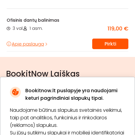
Ofisinis dantų balinimas
119,00 €
3 val.
1 asm.
Pirkti
Apie paslaugą
BookitNow Laiškas
Bookitnow.lt puslapyje yra naudojami
keturi pagrindiniai slapukų tipai.
Naudojame būtinus slapukus svetainės veikimui,
* Susipažinau su
privatumo politika
taip pat analitikos, funkcinius ir rinkodaros
(reklamos) slapukus.
Su jūsų sutikimu slapukai ir mobilieji identifikatoriai
Prenumeruoti