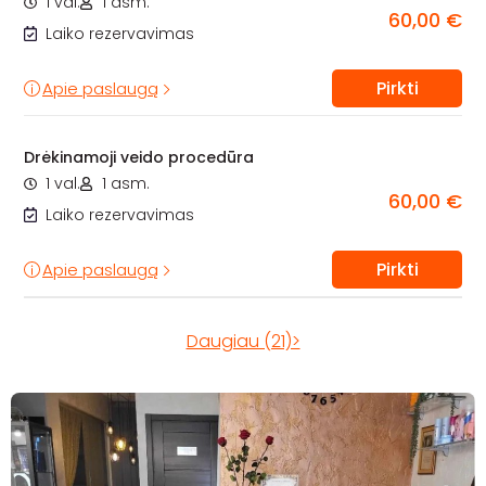
1 val.
1 asm.
60,00 €
Laiko rezervavimas
Pirkti
Apie paslaugą
Drėkinamoji veido procedūra
1 val.
1 asm.
60,00 €
Laiko rezervavimas
Pirkti
Apie paslaugą
Daugiau (21)>