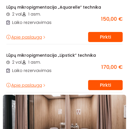
Lūpų mikropigmentacija „Aquarelle“ technika
2 val.
1 asm.
150,00 €
Laiko rezervavimas
Pirkti
Apie paslaugą
Lūpų mikropigmentacija „Lipstick” technika
2 val.
1 asm.
170,00 €
Laiko rezervavimas
Pirkti
Apie paslaugą