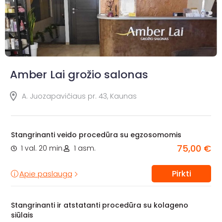
Amber Lai grožio salonas
A. Juozapavičiaus pr. 43, Kaunas
Stangrinanti veido procedūra su egzosomomis
75,00 €
1 val. 20 min.
1 asm.
Pirkti
Apie paslaugą
Stangrinanti ir atstatanti procedūra su kolageno
siūlais