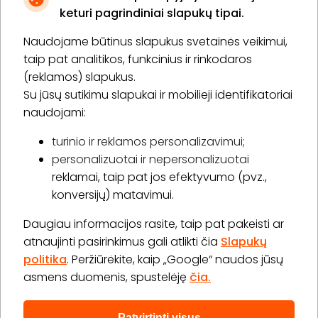
keturi pagrindiniai slapukų tipai.
Naudojame būtinus slapukus svetainės veikimui,
* Susipažinau su
privatumo politika
taip pat analitikos, funkcinius ir rinkodaros
(reklamos) slapukus.
Su jūsų sutikimu slapukai ir mobilieji identifikatoriai
Prenumeruoti
naudojami:
turinio ir reklamos personalizavimui;
personalizuotai ir nepersonalizuotai
Apie „BookitNow“
reklamai, taip pat jos efektyvumo (pvz.,
konversijų) matavimui.
Informacija
Daugiau informacijos rasite, taip pat pakeisti ar
„GERA DOVANA“ GRUPĖ
atnaujinti pasirinkimus gali atlikti čia
Slapukų
politika
. Peržiūrėkite, kaip „Google“ naudos jūsų
asmens duomenis, spustelėję
čia.
Patvirtinti visus