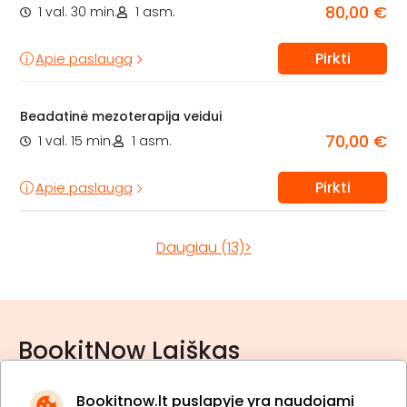
80,00 €
1 val. 30 min.
1 asm.
Pirkti
Apie paslaugą
Beadatinė mezoterapija veidui
70,00 €
1 val. 15 min.
1 asm.
Pirkti
Apie paslaugą
Daugiau (13)>
BookitNow Laiškas
Bookitnow.lt puslapyje yra naudojami