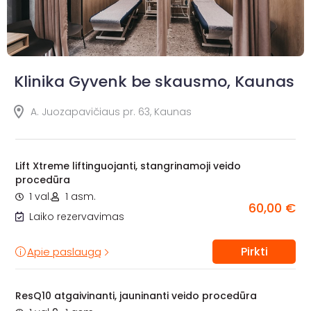
Klinika Gyvenk be skausmo, Kaunas
A. Juozapavičiaus pr. 63, Kaunas
Lift Xtreme liftinguojanti, stangrinamoji veido
procedūra
1 val.
1 asm.
60,00 €
Laiko rezervavimas
Pirkti
Apie paslaugą
ResQ10 atgaivinanti, jauninanti veido procedūra