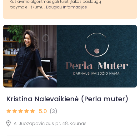
Rūšiavimo algoritmas gali turėti įtakos paslaugų
rodymo eiliškumui.
Daugiau informacijos
Kristina Nalevaikienė (Perla muter)
5.0
(3)
A. Juozapavičiaus pr. 48, Kaunas