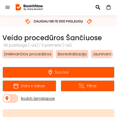
IEŠKOTI
Veido procedūros Šančiuose
36 paslauga (-os) / 3 partneris (-iai)
Drėkinančios procedūros
Biorevitalizacija
Jauninančios
Šančiai
Data ir laikas
Filtrai
Rodyti žemėlapyje