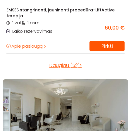
EMSES stangrinanti, jauninanti procedūra-LiftActive
terapija
1 val.
1 asm.
60,00 €
Laiko rezervavimas
Pirkti
Apie paslaugą
Daugiau (52)>