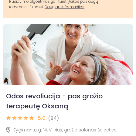
Rūšiavimo algoritmas gali turėti įtakos paslaugų
rodymo eiliškumui.
Daugiau informacijos
Odos revoliucija - pas grožio
terapeutę Oksaną
5.0
(94)
Žygimantų g. 14, Vilnius, grožio salonas Selective