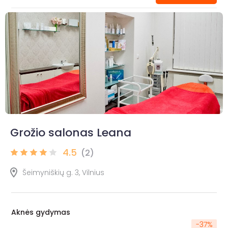
Grožio salonas Leana
4.5
(2)
Šeimyniškių g. 3, Vilnius
Aknės gydymas
-
37
%