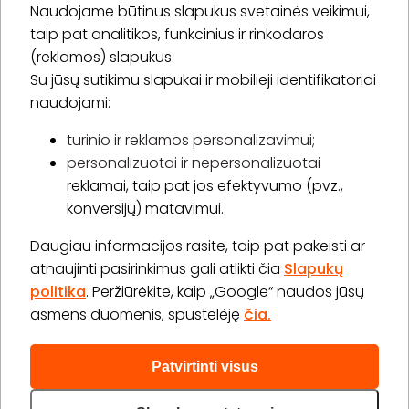
Naudojame būtinus slapukus svetainės veikimui,
* Susipažinau su
privatumo politika
taip pat analitikos, funkcinius ir rinkodaros
(reklamos) slapukus.
Su jūsų sutikimu slapukai ir mobilieji identifikatoriai
Prenumeruoti
naudojami:
turinio ir reklamos personalizavimui;
personalizuotai ir nepersonalizuotai
Apie „BookitNow“
reklamai, taip pat jos efektyvumo (pvz.,
konversijų) matavimui.
Informacija
Daugiau informacijos rasite, taip pat pakeisti ar
„GERA DOVANA“ GRUPĖ
atnaujinti pasirinkimus gali atlikti čia
Slapukų
politika
. Peržiūrėkite, kaip „Google“ naudos jūsų
asmens duomenis, spustelėję
čia.
Patvirtinti visus
2026 © Visos teisės saugomos info@bookitnow.lt, +370