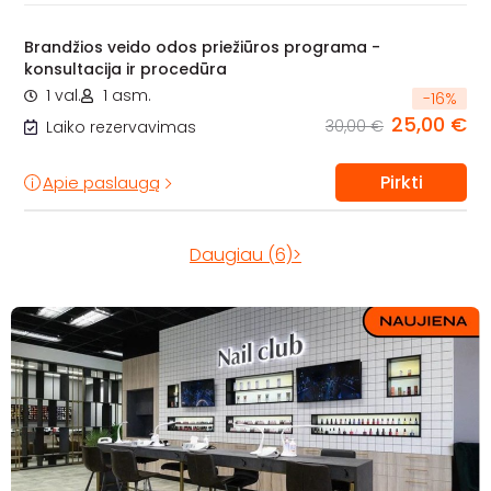
Brandžios veido odos priežiūros programa -
konsultacija ir procedūra
1 val.
1 asm.
-
16
%
25,00 €
30,00 €
Laiko rezervavimas
Pirkti
Apie paslaugą
Daugiau (6)>