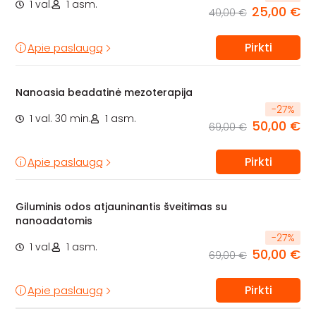
1 val.
1 asm.
25,00 €
40,00 €
Pirkti
Apie paslaugą
Nanoasia beadatinė mezoterapija
-
27
%
1 val. 30 min.
1 asm.
50,00 €
69,00 €
Pirkti
Apie paslaugą
Giluminis odos atjauninantis šveitimas su
nanoadatomis
-
27
%
1 val.
1 asm.
50,00 €
69,00 €
Pirkti
Apie paslaugą