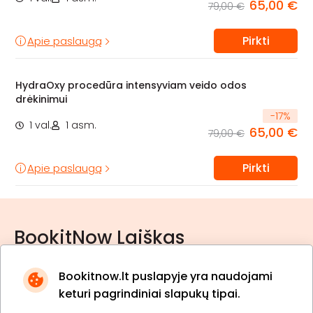
65,00 €
79,00 €
Pirkti
Apie paslaugą
HydraOxy procedūra intensyviam veido odos
drėkinimui
-
17
%
1 val.
1 asm.
65,00 €
79,00 €
Pirkti
Apie paslaugą
BookitNow Laiškas
Bookitnow.lt puslapyje yra naudojami
keturi pagrindiniai slapukų tipai.