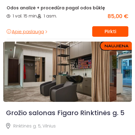
Odos analizė + procedūra pagal odos būklę
85,00 €
1 val. 15 min.
1 asm.
Pirkti
Apie paslaugą
Grožio salonas Figaro Rinktinės g. 5
Rinktinės g. 5, Vilnius