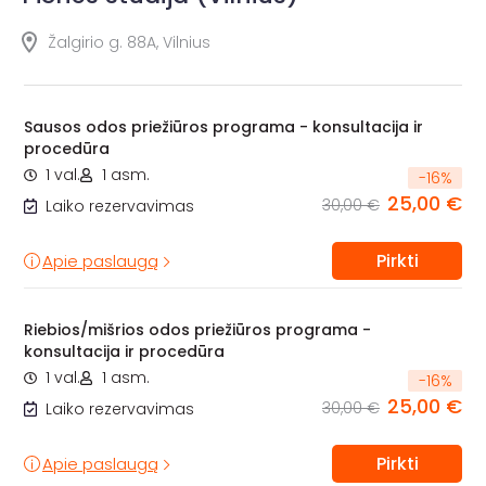
Žalgirio g. 88A, Vilnius
Sausos odos priežiūros programa - konsultacija ir
procedūra
1 val.
1 asm.
-
16
%
25,00 €
30,00 €
Laiko rezervavimas
Pirkti
Apie paslaugą
Riebios/mišrios odos priežiūros programa -
konsultacija ir procedūra
1 val.
1 asm.
-
16
%
25,00 €
30,00 €
Laiko rezervavimas
Pirkti
Apie paslaugą