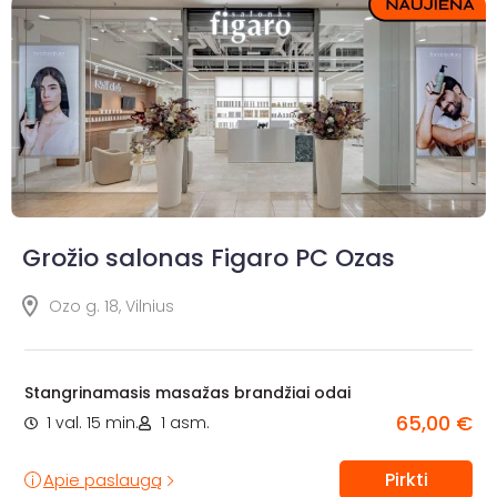
Grožio salonas Figaro PC Ozas
Ozo g. 18, Vilnius
Stangrinamasis masažas brandžiai odai
65,00 €
1 val. 15 min.
1 asm.
Pirkti
Apie paslaugą