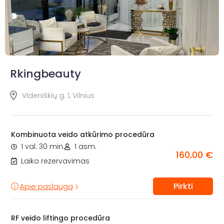
Rkingbeauty
Videniškių g. 1, Vilnius
Kombinuota veido atkūrimo procedūra
1 val. 30 min.
1 asm.
160,00 €
Laiko rezervavimas
Pirkti
Apie paslaugą
RF veido liftingo procedūra