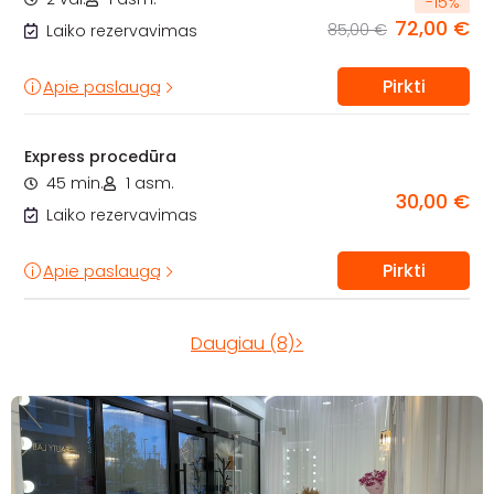
-
15
%
72,00 €
85,00 €
Laiko rezervavimas
Pirkti
Apie paslaugą
Express procedūra
45 min.
1 asm.
30,00 €
Laiko rezervavimas
Pirkti
Apie paslaugą
Daugiau (8)>