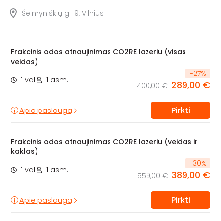
Šeimyniškių g. 19, Vilnius
Frakcinis odos atnaujinimas CO2RE lazeriu (visas
veidas)
-
27
%
1 val.
1 asm.
289,00 €
400,00 €
Pirkti
Apie paslaugą
Frakcinis odos atnaujinimas CO2RE lazeriu (veidas ir
kaklas)
-
30
%
1 val.
1 asm.
389,00 €
559,00 €
Pirkti
Apie paslaugą