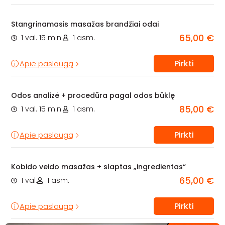
Stangrinamasis masažas brandžiai odai
65,00 €
1 val. 15 min.
1 asm.
Pirkti
Apie paslaugą
Odos analizė + procedūra pagal odos būklę
85,00 €
1 val. 15 min.
1 asm.
Pirkti
Apie paslaugą
Kobido veido masažas + slaptas „ingredientas“
65,00 €
1 val.
1 asm.
Pirkti
Apie paslaugą