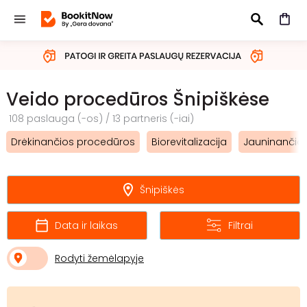
IEŠKOTI
Veido procedūros Šnipiškėse
108 paslauga (-os) / 13 partneris (-iai)
Drėkinančios procedūros
Biorevitalizacija
Jauninančios
Šnipiškės
Data ir laikas
Filtrai
Rodyti žemėlapyje