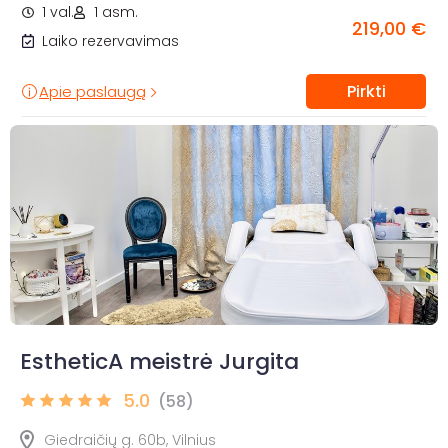
1 val.
1 asm.
219,00 €
Laiko rezervavimas
Pirkti
Apie paslaugą
EstheticA meistrė Jurgita
5.0
(58)
Giedraičių g. 60b, Vilnius