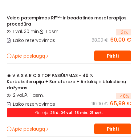
Veido patempimas RF™- ir beadatinės mezoterapijos
procedūra
1 val. 30 min.
1 asm.
-
31
%
60,00 €
88,00 €
Laiko rezervavimas
Pirkti
Apie paslaugą
🔥 V A S A R O S TOP PASIŪLYMAS - 40 %
Karboksiterapija + Sonoforezė + Antakių ir blakstienų
dažymas
2 val.
1 asm.
-
40
%
65,99 €
110,00 €
Laiko rezervavimas
Galioja:
25
d.
04
val.
18
min.
20
sek.
Pirkti
Apie paslaugą