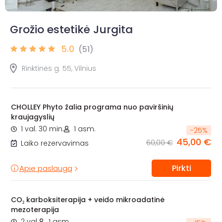
Grožio estetikė Jurgita
5.0
(51)
Rinktinės g. 55, Vilnius
CHOLLEY Phyto žalia programa nuo paviršinių
kraujagyslių
1 val. 30 min.
1 asm.
-
25
%
45,00 €
60,00 €
Laiko rezervavimas
Pirkti
Apie paslaugą
CO₂ karboksiterapija + veido mikroadatinė
mezoterapija
2 val.
1 asm.