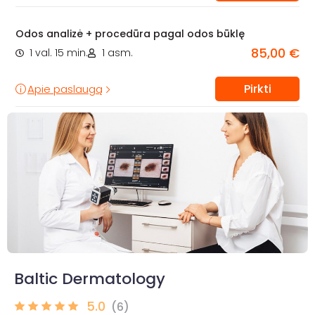
Odos analizė + procedūra pagal odos būklę
85,00 €
1 val. 15 min.
1 asm.
Pirkti
Apie paslaugą
Baltic Dermatology
5.0
(6)