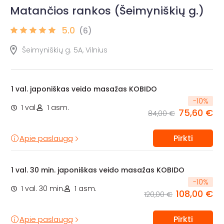
Matančios rankos (Šeimyniškių g.)
5.0
(6)
Šeimyniškių g. 5A, Vilnius
1 val. japoniškas veido masažas KOBIDO
-
10
%
1 val.
1 asm.
75,60 €
84,00 €
Pirkti
Apie paslaugą
1 val. 30 min. japoniškas veido masažas KOBIDO
-
10
%
1 val. 30 min.
1 asm.
108,00 €
120,00 €
Pirkti
Apie paslaugą