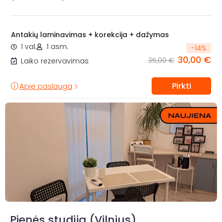
Antakių laminavimas + korekcija + dažymas
1 val.
1 asm.
-
14
%
30,00 €
35,00 €
Laiko rezervavimas
Pirkti
Apie paslaugą
Pienės studija (Vilnius)