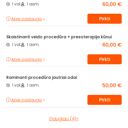
60,00 €
1 val.
1 asm.
Pirkti
Apie paslaugą
Skaistinanti veido procedūra + presoterapija kūnui
60,00 €
1 val.
1 asm.
Pirkti
Apie paslaugą
Raminanti procedūra jautriai odai
50,00 €
1 val.
1 asm.
Pirkti
Apie paslaugą
Daugiau (4)>