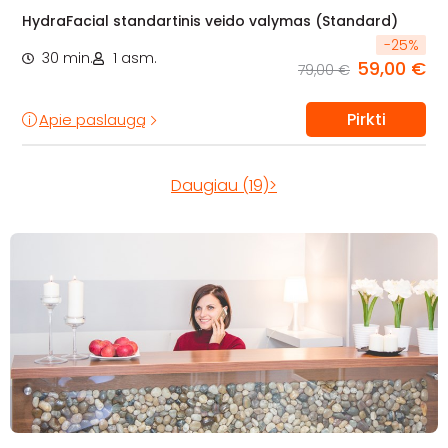
HydraFacial standartinis veido valymas (Standard)
-
25
%
30 min.
1 asm.
59,00 €
79,00 €
Pirkti
Apie paslaugą
Daugiau (19)>