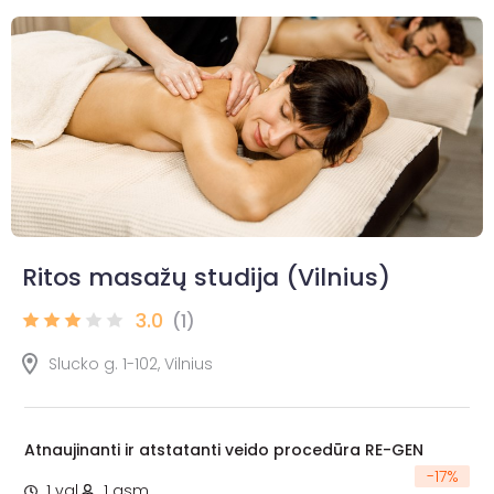
Ritos masažų studija (Vilnius)
3.0
(1)
Slucko g. 1-102, Vilnius
Atnaujinanti ir atstatanti veido procedūra RE-GEN
-
17
%
1 val.
1 asm.