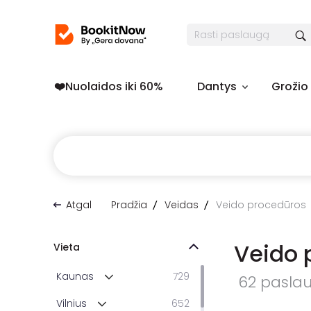
❤️️Nuolaidos iki 60%
Dantys
Grožio
Atgal
Pradžia
Veidas
Veido procedūros
Veido 
Vieta
Kaunas
729
62 paslaug
Vilnius
652