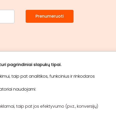
Prenumeruoti
ri pagrindiniai slapukų tipai.
ui, taip pat analitikos, funkcinius ir rinkodaros
Apie „BookitNow“
Informacija
ikatoriai naudojami:
TINKLARAŠTIS
El. čekis
Tapti partneriu
D.U.K
Pirkimo taisyklės
eklamai, taip pat jos efektyvumo (pvz., konversijų)
Kontaktai