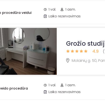
1 val.
1 asm.
o procedūra veidui
Laiko rezervavimas
Grožio studi
4.9
(
Molainių g. 50, Pa
1 val.
1 asm.
 veido procedūra
Laiko rezervavimas