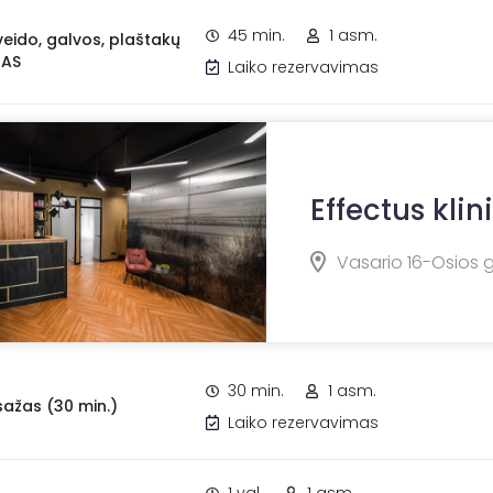
45 min.
1 asm.
veido, galvos, plaštakų
ŽAS
Laiko rezervavimas
Effectus klin
Vasario 16-Osios g
30 min.
1 asm.
ažas (30 min.)
Laiko rezervavimas