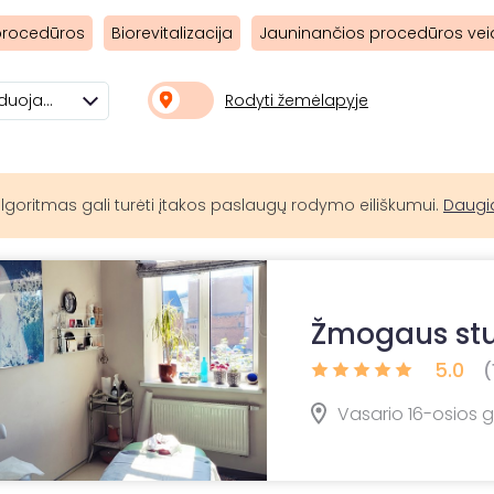
procedūros
Biorevitalizacija
Jauninančios procedūros vei
Rodyti žemėlapyje
Rekomenduojami
lgoritmas gali turėti įtakos paslaugų rodymo eiliškumui.
Daugi
Žmogaus stu
5.0
(
Vasario 16-osios g