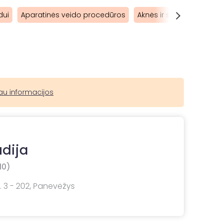
dui
Aparatinės veido procedūros
Aknės ir spuogų gydym
au informacijos
dija
10)
. 3 - 202, Panevėžys