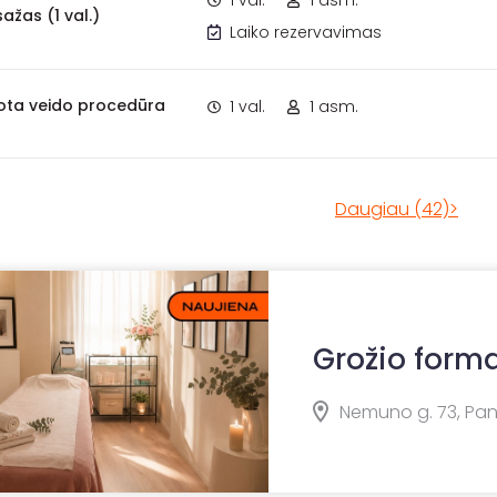
1 val.
1 asm.
ažas (1 val.)
Laiko rezervavimas
uota veido procedūra
1 val.
1 asm.
Daugiau (42)>
Grožio form
Nemuno g. 73, Pa