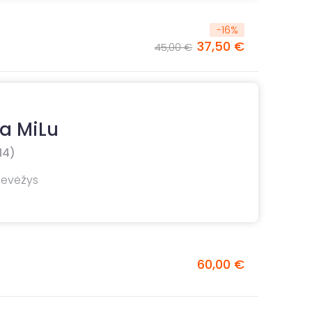
-
16
%
37,50 €
45,00 €
ja MiLu
14)
nevėžys
60,00 €