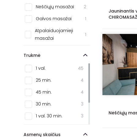
Tauragė
1
Nėščiųjų masažai
2
Jauninantis 
Varėna
1
CHIROMASA
Galvos masažai
1
Birštonas
1
Atpalaiduojamieji
1
masažai
Šilalė
1
Trukmė
1 val.
45
25 min.
4
45 min.
4
30 min.
3
Nėščiųjų mas
1 val. 30 min.
3
20 min.
1
Asmenų skaičius