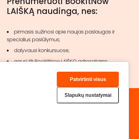
Prenumeruoti BookitNow
LAIŠKĄ naudinga, nes:
pirmasis sužinosi apie naujas paslaugas ir
specialius pasiūlymus;
dalyvausi konkursuose;
gausi tik BookitNow LAIŠKO adresatams
skirtas akcijas.
Patvirtinti visus
Slapukų nustatymai
„GERA DOVANA“ GRUPĖ
DRAUGAUKIME:
geradovana.lt
superprezenty.pl
lieliskadavana.lv