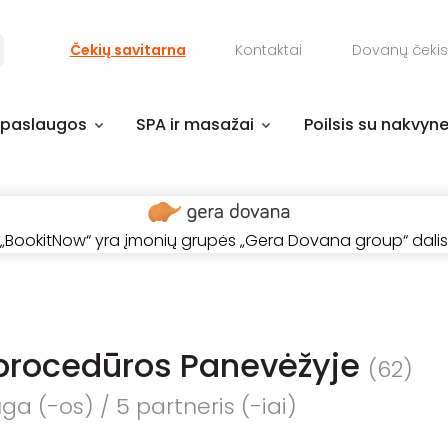
Čekių savitarna
Kontaktai
Dovanų čekis
 paslaugos
SPA ir masažai
Poilsis su nakvyn
„BookitNow“ yra įmonių grupės „Gera Dovana group“ dalis
procedūros Panevėžyje
(62)
a (-os) / 5 partneris (-iai)