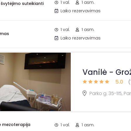
1 val.
1 asm.
švytėjimo suteikianti
Laiko rezervavimas
1 val.
1 asm.
imas
Laiko rezervavimas
Vanilė - Grož
5.0
(
Parko g. 35-115, P
ė mezoterapija
1 val.
1 asm.