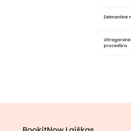
Deimantinė 
Ultragarsinė
procedūra
BookitNow Laiškas