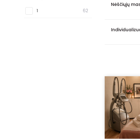
1 val. 10 min.
1
Nėščiųjų mas
1
62
2 val.
1
Individualiz