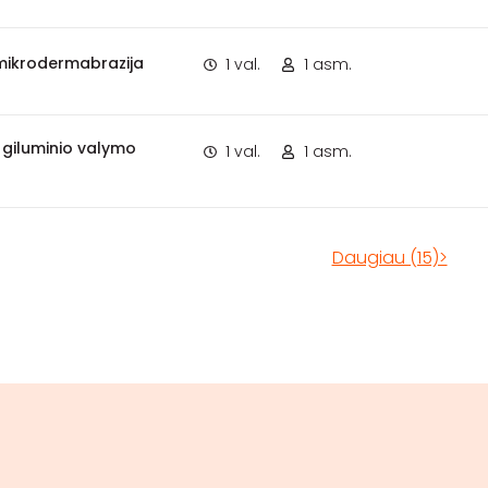
mikrodermabrazija
1 val.
1 asm.
 giluminio valymo
1 val.
1 asm.
Daugiau (15)>