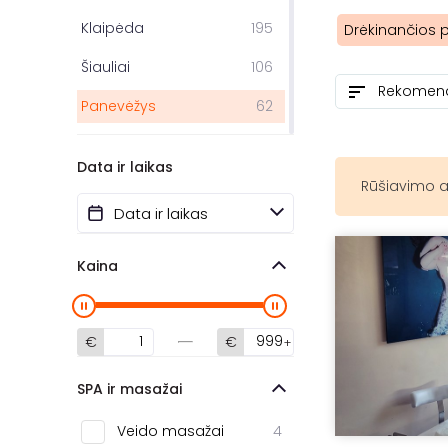
Klaipėda
195
Drėkinančios 
Šiauliai
106
Panevėžys
62
Palanga
37
Data ir laikas
Jonava
34
Rūšiavimo a
Ukmergė
15
Alytus
6
Kaina
Marijampolė
5
Druskininkai
5
€
€
Kaišiadorys
4
SPA ir masažai
Kupiškis
3
Veido masažai
4