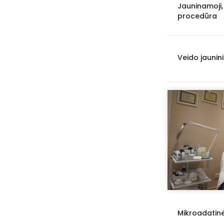
Jauninamoji, 
procedūra
Veido jaunin
Mikroadatin