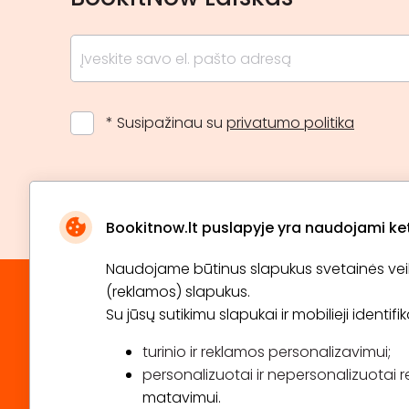
* Susipažinau su
privatumo politika
Bookitnow.lt puslapyje yra naudojami ketu
Naudojame būtinus slapukus svetainės veikim
(reklamos) slapukus.
Su jūsų sutikimu slapukai ir mobilieji identif
turinio ir reklamos personalizavimui;
personalizuotai ir nepersonalizuotai r
matavimui.