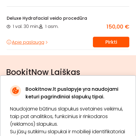
Deluxe Hydrafacial veido procedūra
150,00 €
1 val. 30 min.
1 asm.
Pirkti
Apie paslaugą
BookitNow Laiškas
Bookitnow.lt puslapyje yra naudojami
keturi pagrindiniai slapukų tipai.
Naudojame būtinus slapukus svetainės veikimui,
* Susipažinau su
privatumo politika
taip pat analitikos, funkcinius ir rinkodaros
(reklamos) slapukus.
Su jūsų sutikimu slapukai ir mobilieji identifikatoriai
Prenumeruoti