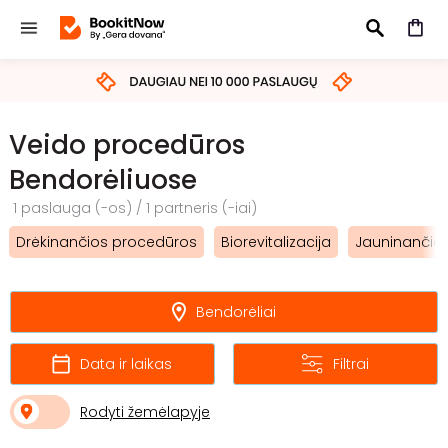
IEŠKOTI
Veido procedūros
Bendorėliuose
1 paslauga (-os) / 1 partneris (-iai)
Drėkinančios procedūros
Biorevitalizacija
Jauninančios
Bendorėliai
Data ir laikas
Filtrai
Rodyti žemėlapyje