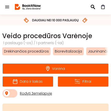
IEŠKOTI
Veido procedūros Varėnoje
1 paslauga (-os) / 1 partneris (-iai)
Drėkinančios procedūros
Biorevitalizacija
Jauninančios
Varėna
Data ir laikas
Filtrai
Rodyti žemėlapyje