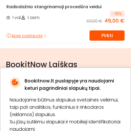
Radiodažnio stangrinamoji procedūra veidui
-
16
%
1 val.
1 asm.
49,00 €
59,00 €
Pirkti
Apie paslaugą
BookitNow Laiškas
Bookitnow.lt puslapyje yra naudojami
keturi pagrindiniai slapukų tipai.
Naudojame būtinus slapukus svetainės veikimui,
* Susipažinau su
privatumo politika
taip pat analitikos, funkcinius ir rinkodaros
(reklamos) slapukus.
Su jūsų sutikimu slapukai ir mobilieji identifikatoriai
Prenumeruoti
naudojami: