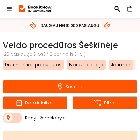
IEŠKOTI
Veido procedūros Šeškinėje
29 paslauga (-os) / 2 partneris (-iai)
Drėkinančios procedūros
Biorevitalizacija
Jauninančios
Šeškinė
Data ir laikas
Filtrai
Rodyti žemėlapyje