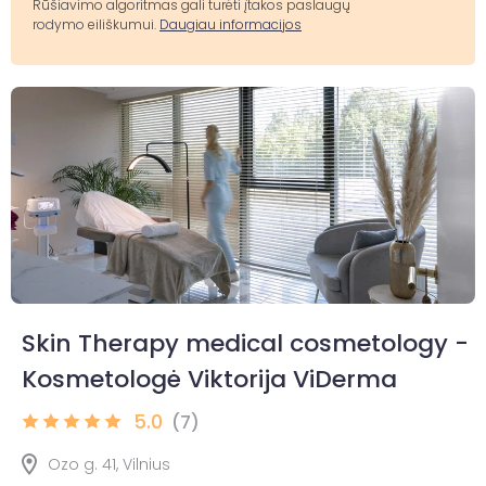
Rūšiavimo algoritmas gali turėti įtakos paslaugų
rodymo eiliškumui.
Daugiau informacijos
Skin Therapy medical cosmetology -
Kosmetologė Viktorija ViDerma
5.0
(7)
Ozo g. 41, Vilnius