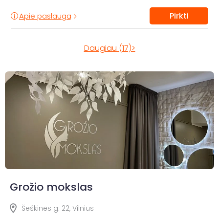
Pirkti
Apie paslaugą
Daugiau (17)>
Grožio mokslas
Šeškinės g. 22, Vilnius