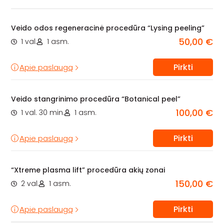
Veido odos regeneracinė procedūra “Lysing peeling”
50,00 €
1 val.
1 asm.
Pirkti
Apie paslaugą
Veido stangrinimo procedūra “Botanical peel”
100,00 €
1 val. 30 min.
1 asm.
Pirkti
Apie paslaugą
“Xtreme plasma lift” procedūra akių zonai
150,00 €
2 val.
1 asm.
Pirkti
Apie paslaugą