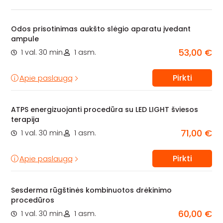
Odos prisotinimas aukšto slėgio aparatu įvedant
ampule
53,00 €
1 val. 30 min.
1 asm.
Pirkti
Apie paslaugą
ATPS energizuojanti procedūra su LED LIGHT šviesos
terapija
71,00 €
1 val. 30 min.
1 asm.
Pirkti
Apie paslaugą
Sesderma rūgštinės kombinuotos drėkinimo
procedūros
60,00 €
1 val. 30 min.
1 asm.