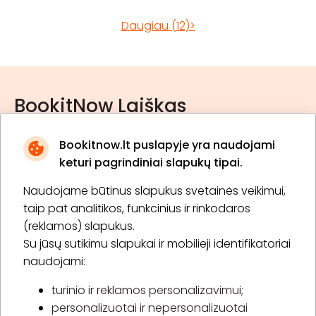
Daugiau (12)>
BookitNow Laiškas
Bookitnow.lt puslapyje yra naudojami
keturi pagrindiniai slapukų tipai.
Naudojame būtinus slapukus svetainės veikimui,
* Susipažinau su
privatumo politika
taip pat analitikos, funkcinius ir rinkodaros
(reklamos) slapukus.
Su jūsų sutikimu slapukai ir mobilieji identifikatoriai
Prenumeruoti
naudojami:
turinio ir reklamos personalizavimui;
personalizuotai ir nepersonalizuotai