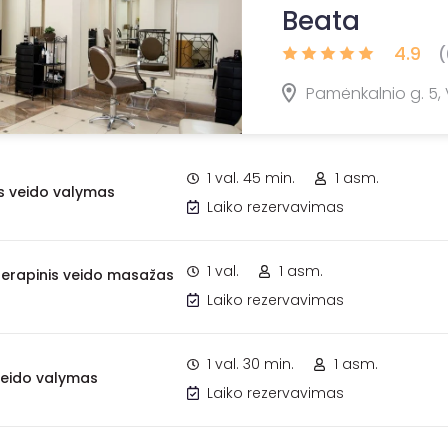
Beata
4.9
(
Pamėnkalnio g. 5, 
1 val. 45 min.
1 asm.
 veido valymas
Laiko rezervavimas
1 val.
1 asm.
terapinis veido masažas
Laiko rezervavimas
1 val. 30 min.
1 asm.
veido valymas
Laiko rezervavimas