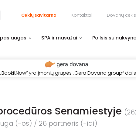
Čekių savitarna
Kontaktai
Dovanų čekis
 paslaugos
SPA ir masažai
Poilsis su nakvyn
„BookitNow“ yra įmonių grupės „Gera Dovana group“ dalis
procedūros Senamiestyje
(26
ga (-os) / 26 partneris (-iai)