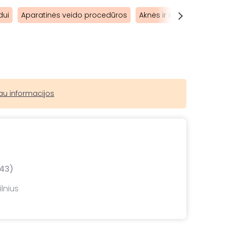
dui
Aparatinės veido procedūros
Aknės ir spuogų gydym
au informacijos
43)
lnius