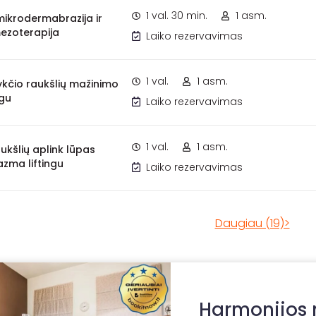
1 val. 30 min.
1 asm.
ikrodermabrazija ir
ezoterapija
Laiko rezervavimas
1 val.
1 asm.
ykčio raukšlių mažinimo
ngu
Laiko rezervavimas
1 val.
1 asm.
ukšlių aplink lūpas
zma liftingu
Laiko rezervavimas
Daugiau (19)>
Harmonijos