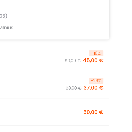
65)
Vilnius
-
10
%
45,00 €
50,00 €
-
26
%
37,00 €
50,00 €
50,00 €