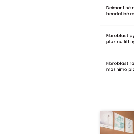
Deimantinė m
beadatinė m
Fibroblast p
plazma lifti
Fibroblast ra
mažinimo pla