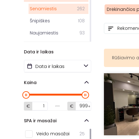
Senamiestis
262
Drėkinančios 
Šnipiškės
108
Naujamiestis
93
Fabijoniškės
35
Data ir laikas
Šeškinė
29
Rūšiavimo a
Pašilaičiai
28
Žvėrynas
25
Kaina
Žirmūnai
17
Užupis
14
€
€
Centras
8
SPA ir masažai
Justiniškės
7
Veido masažai
25