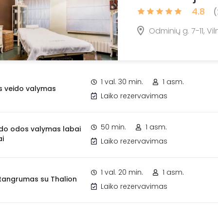
4.8
(
Odminių g. 7-11, Vil
1 val. 30 min.
1 asm.
 veido valymas
Laiko rezervavimas
50 min.
1 asm.
ido odos valymas labai
ai
Laiko rezervavimas
1 val. 20 min.
1 asm.
stangrumas su Thalion
Laiko rezervavimas