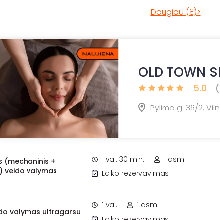
Daugiau (8)>
OLD TOWN SP
5.0
(
Pylimo g. 36/2, Viln
1 val. 30 min.
1 asm.
 (mechaninis +
s) veido valymas
Laiko rezervavimas
1 val.
1 asm.
ido valymas ultragarsu
Laiko rezervavimas