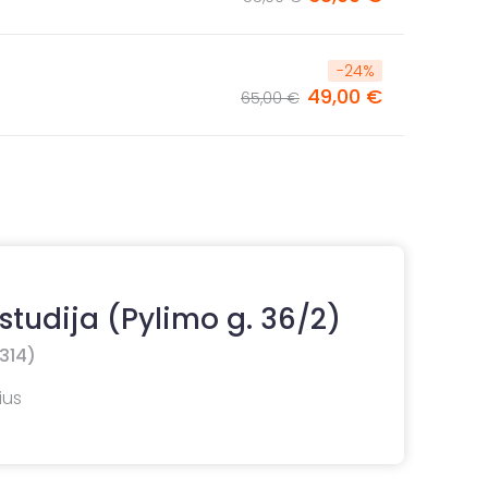
-
24
%
49,00 €
65,00 €
 studija (Pylimo g. 36/2)
314)
ius