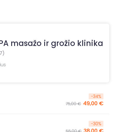
A masažo ir grožio klinika
7)
ius
-
34
%
49,00 €
75,00 €
-
30
%
38,00 €
55,00 €