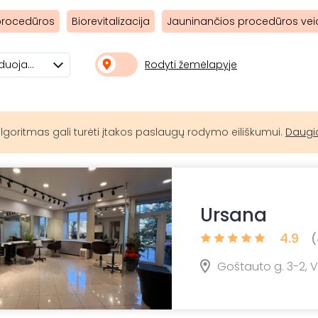
procedūros
Biorevitalizacija
Jauninančios procedūros vei
Rodyti žemėlapyje
Rekomenduojami
lgoritmas gali turėti įtakos paslaugų rodymo eiliškumui.
Daugi
Ursana
4.9
(
Goštauto g. 3-2, Vi