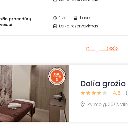
1 val.
1 asm.
rožio procedūrų
veidui
Laiko rezervavimas
Daugiau (38)>
Dalia grožio
4.5
(
Pylimo g. 36/2, Viln