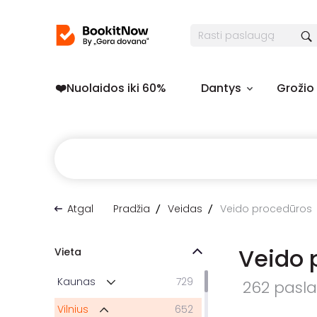
❤️️Nuolaidos iki 60%
Dantys
Grožio
Atgal
Pradžia
Veidas
Veido procedūros
Veido 
Vieta
Kaunas
729
262 paslau
Vilnius
652