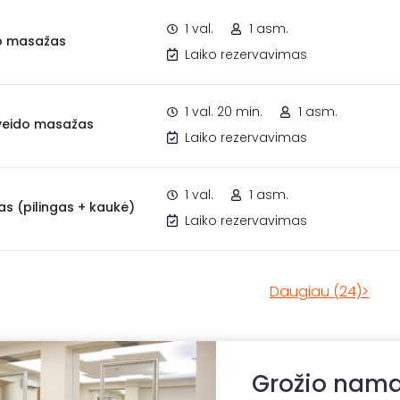
1 val.
1 asm.
o masažas
Laiko rezervavimas
1 val. 20 min.
1 asm.
 veido masažas
Laiko rezervavimas
1 val.
1 asm.
s (pilingas + kaukė)
Laiko rezervavimas
Daugiau (24)>
Grožio nama