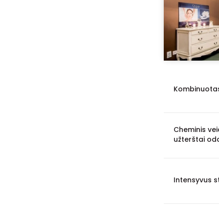
Kombinuotas
Cheminis ve
užterštai od
Intensyvus 