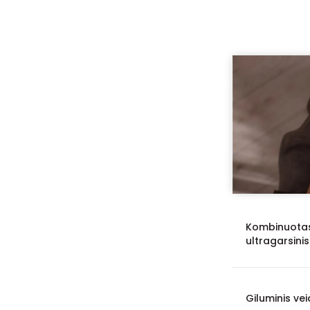
Karštų akmenų
1
masažai
Sportiniai masažai
1
Kombinuotas
ultragarsini
Giluminis ve