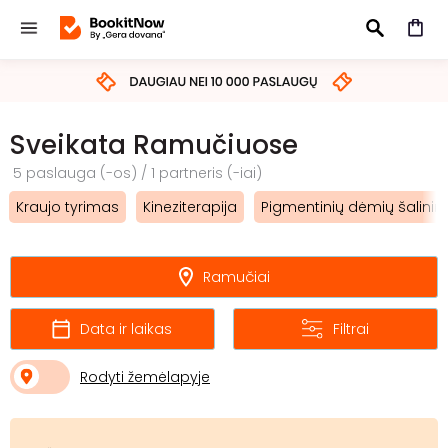
IEŠKOTI
Sveikata Ramučiuose
5 paslauga (-os) / 1 partneris (-iai)
Kraujo tyrimas
Kineziterapija
Pigmentinių dėmių šalini
Ramučiai
Data ir laikas
Filtrai
Rodyti žemėlapyje