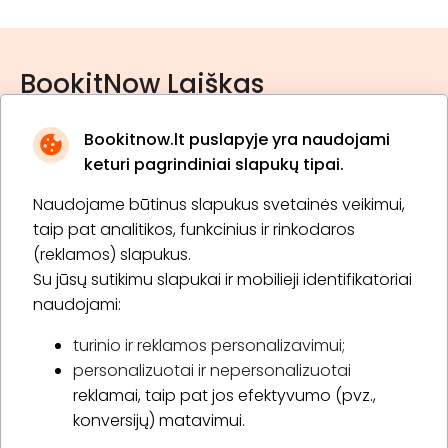
BookitNow Laiškas
Bookitnow.lt puslapyje yra naudojami
keturi pagrindiniai slapukų tipai.
Naudojame būtinus slapukus svetainės veikimui,
* Susipažinau su
privatumo politika
taip pat analitikos, funkcinius ir rinkodaros
(reklamos) slapukus.
Su jūsų sutikimu slapukai ir mobilieji identifikatoriai
Prenumeruoti
naudojami:
turinio ir reklamos personalizavimui;
personalizuotai ir nepersonalizuotai
Apie „BookitNow“
reklamai, taip pat jos efektyvumo (pvz.,
konversijų) matavimui.
Informacija