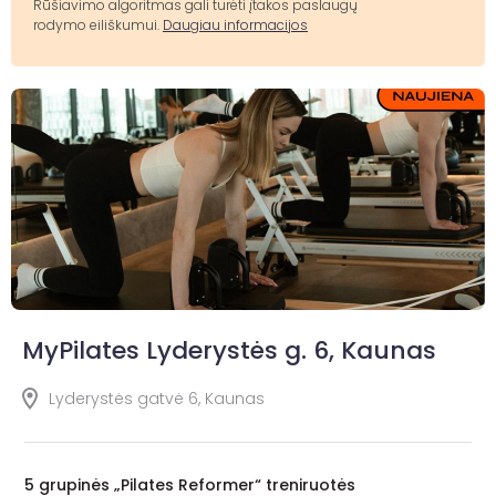
Rūšiavimo algoritmas gali turėti įtakos paslaugų
rodymo eiliškumui.
Daugiau informacijos
MyPilates Lyderystės g. 6, Kaunas
Lyderystės gatvė 6, Kaunas
5 grupinės „Pilates Reformer“ treniruotės