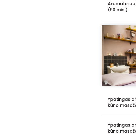
Aromaterapi
(90 min.)
Ypatingas ar
kūno masaža
Ypatingas ar
kūno masaža