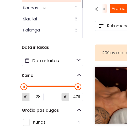
Kaunas
11
Masažas
Galvos masažai
Egzotiški masažai
Aromat
Šiauliai
5
Palanga
5
Marijampolė
2
Data ir laikas
Alytus
2
Rūšiavimo a
Panevėžys
1
Druskininkai
1
Kaina
Birštonas
1
Prienai
1
€
€
Grožio paslaugos
Kūnas
4