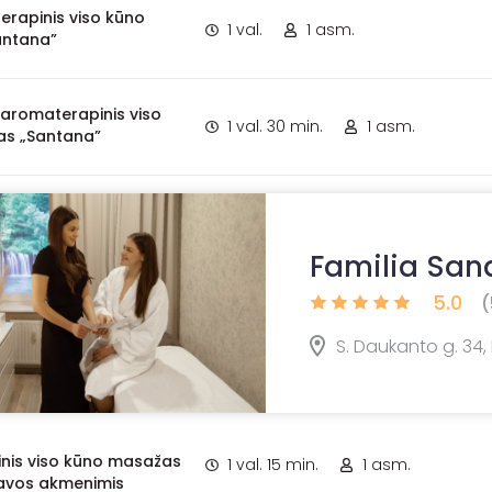
terapinis viso kūno
1 val.
1 asm.
antana”
. aromaterapinis viso
1 val. 30 min.
1 asm.
s „Santana”
Familia San
5.0
(
S. Daukanto g. 34,
nis viso kūno masažas
1 val. 15 min.
1 asm.
lavos akmenimis