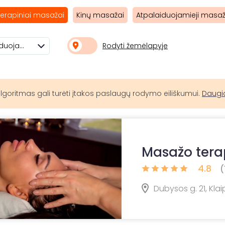
erapiniai masažai
Kinų masažai
Atpalaiduojamieji masaž
Rodyti žemėlapyje
Rekomenduojami
lgoritmas gali turėti įtakos paslaugų rodymo eiliškumui.
Daugi
Masažo tera
4.8
(
Dubysos g. 21, Kla