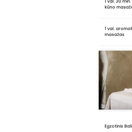
1 val. 30 min
kūno masaž
1 val. aroma
masažas
Egzotinis Bal