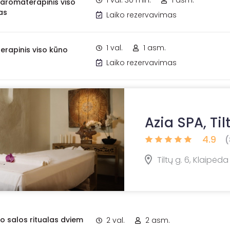
1 val. 30 min.
1 asm.
. aromaterapinis viso
as
Laiko rezervavimas
1 val.
1 asm.
terapinis viso kūno
Laiko rezervavimas
Azia SPA, Til
4.9
(
Tiltų g. 6, Klaipėda
io salos ritualas dviem
2 val.
2 asm.