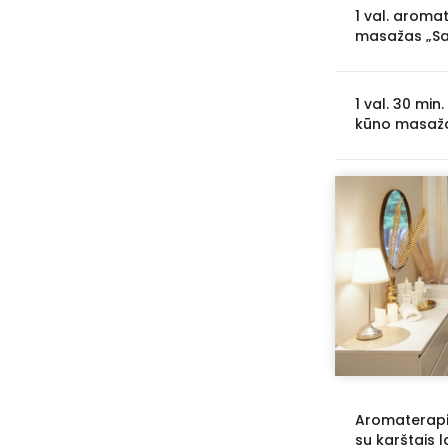
1 val. aroma
masažas „S
1 val. 30 min
kūno masaža
Aromaterapi
su karštais 