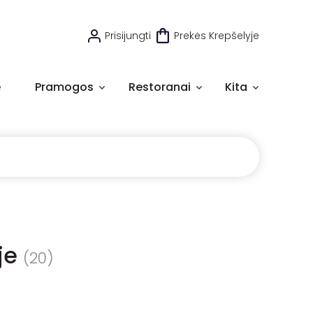
Prisijungti
Prekės Krepšelyje
e
Pramogos
Restoranai
Kita
je
(20)