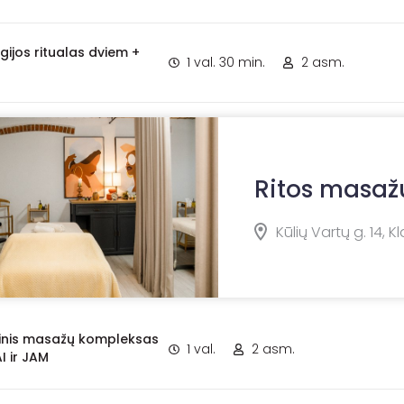
ijos ritualas dviem +
1 val. 30 min.
2 asm.
Ritos masaž
Kūlių Vartų g. 14, 
nis masažų kompleksas
1 val.
2 asm.
I ir JAM