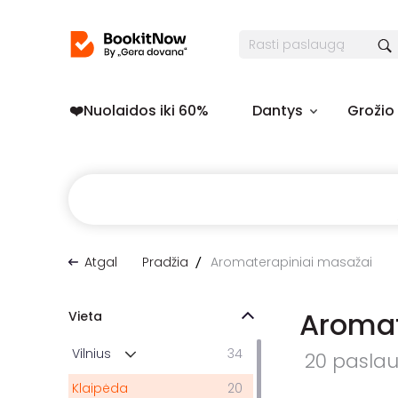
❤️️Nuolaidos iki 60%
Dantys
Grožio
Atgal
Pradžia
Aromaterapiniai masažai
Aromat
Vieta
Vilnius
34
20 paslaug
Klaipėda
20