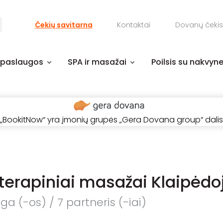
Čekių savitarna
Kontaktai
Dovanų čekis
 paslaugos
SPA ir masažai
Poilsis su nakvyn
„BookitNow“ yra įmonių grupės „Gera Dovana group“ dalis
erapiniai masažai Klaipėdo
a (-os) / 7 partneris (-iai)