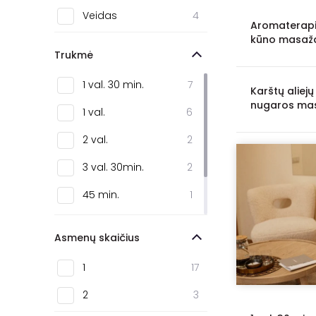
Veidas
4
Aromaterapin
kūno masaž
Trukmė
1 val. 30 min.
7
Karštų aliej
nugaros ma
1 val.
6
2 val.
2
3 val. 30min.
2
45 min.
1
1 val. 15 min.
1
Asmenų skaičius
1 val. 40 min.
1
1
17
2
3