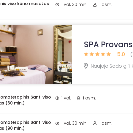
nis viso kūno masažas
1 val. 30 min.
1 asm.
SPA Provans
5.0
(
Naujojo Sodo g. 1,
omaterapinis Santi viso
1 val.
1 asm.
s (60 min.)
omaterapinis Santi viso
1 val. 30 min.
1 asm.
s (90 min.)