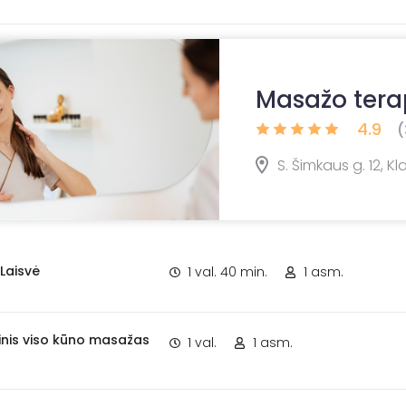
Masažo terap
4.9
(
S. Šimkaus g. 12, K
 Laisvė
1 val. 40 min.
1 asm.
nis viso kūno masažas
1 val.
1 asm.