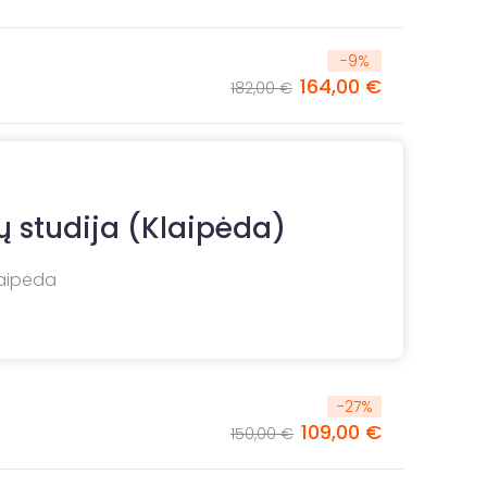
-
9
%
164,00 €
182,00 €
ų studija (Klaipėda)
Klaipėda
-
27
%
109,00 €
150,00 €