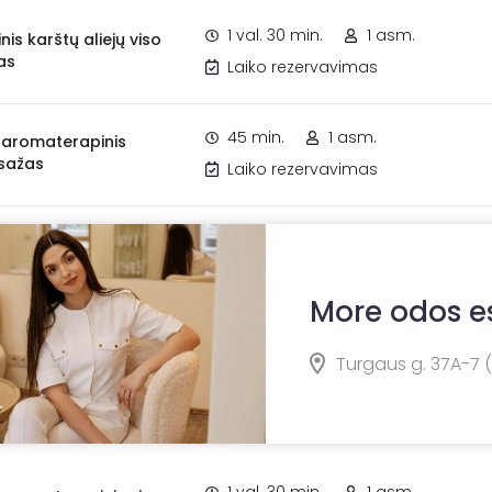
1 val. 30 min.
1 asm.
is karštų aliejų viso
as
Laiko rezervavimas
45 min.
1 asm.
ų aromaterapinis
sažas
Laiko rezervavimas
More odos es
Turgaus g. 37A-7 