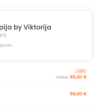
ija by Viktorija
37)
laipėda
-
15
%
65,00 €
77,00 €
69,00 €