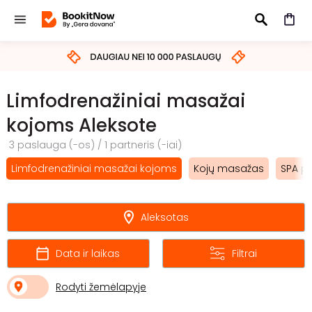
IEŠKOTI
Limfodrenažiniai masažai
kojoms Aleksote
3 paslauga (-os) / 1 partneris (-iai)
Limfodrenažiniai masažai kojoms
Kojų masažas
SPA p
Aleksotas
Data ir laikas
Filtrai
Rodyti žemėlapyje