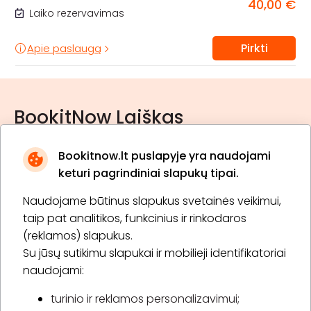
40,00 €
Laiko rezervavimas
Pirkti
Apie paslaugą
BookitNow Laiškas
Bookitnow.lt puslapyje yra naudojami
keturi pagrindiniai slapukų tipai.
Naudojame būtinus slapukus svetainės veikimui,
* Susipažinau su
privatumo politika
taip pat analitikos, funkcinius ir rinkodaros
(reklamos) slapukus.
Su jūsų sutikimu slapukai ir mobilieji identifikatoriai
Prenumeruoti
naudojami:
turinio ir reklamos personalizavimui;