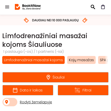
IEŠKOTI
Limfodrenažiniai masažai
kojoms Šiauliuose
1 paslauga (-os) / 1 partneris (-iai)
Limfodrenažiniai masažai kojoms
Kojų masažas
SPA p
Šiauliai
Data ir laikas
Filtrai
Rodyti žemėlapyje