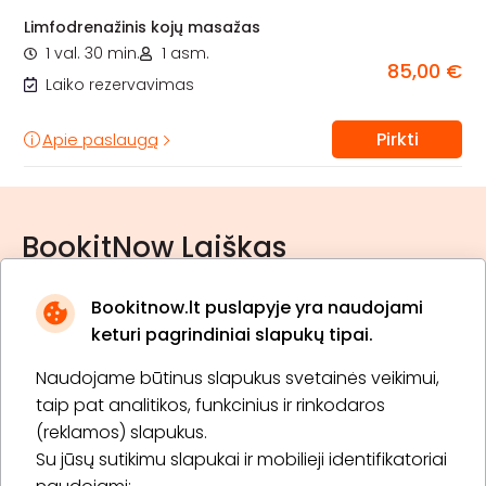
Limfodrenažinis kojų masažas
1 val. 30 min.
1 asm.
85,00 €
Laiko rezervavimas
Pirkti
Apie paslaugą
BookitNow Laiškas
Bookitnow.lt puslapyje yra naudojami
keturi pagrindiniai slapukų tipai.
Naudojame būtinus slapukus svetainės veikimui,
* Susipažinau su
privatumo politika
taip pat analitikos, funkcinius ir rinkodaros
(reklamos) slapukus.
Su jūsų sutikimu slapukai ir mobilieji identifikatoriai
Prenumeruoti