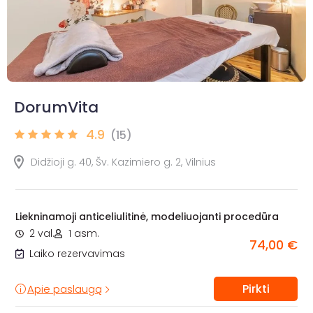
DorumVita
4.9
(15)
Didžioji g. 40, Šv. Kazimiero g. 2, Vilnius
Liekninamoji anticeliulitinė, modeliuojanti procedūra
2 val.
1 asm.
74,00 €
Laiko rezervavimas
Pirkti
Apie paslaugą