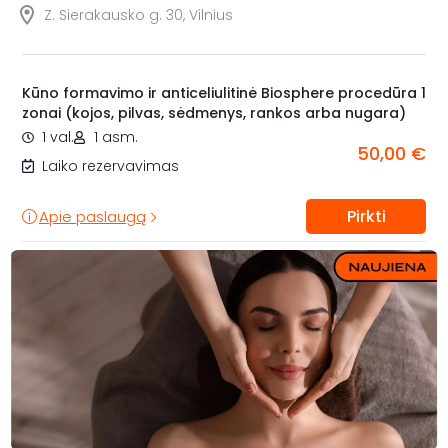
Z. Sierakausko g. 30, Vilnius
Kūno formavimo ir anticeliulitinė Biosphere procedūra 1
zonai (kojos, pilvas, sėdmenys, rankos arba nugara)
1 val.
1 asm.
50,00 €
Laiko rezervavimas
Pirkti
Apie paslaugą