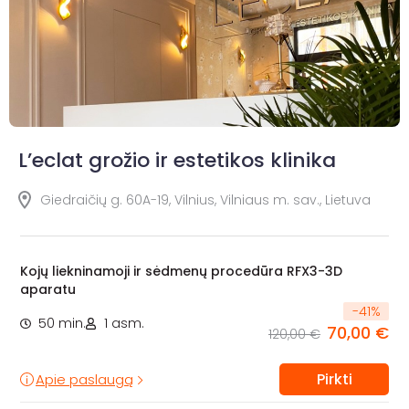
L’eclat grožio ir estetikos klinika
Giedraičių g. 60A-19, Vilnius, Vilniaus m. sav., Lietuva
Kojų liekninamoji ir sėdmenų procedūra RFX3-3D
aparatu
-
41
%
50 min.
1 asm.
70,00 €
120,00 €
Pirkti
Apie paslaugą