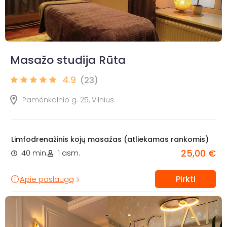
Masažo studija Rūta
4.9
(23)
Pamėnkalnio g. 25, Vilnius
Limfodrenažinis kojų masažas (atliekamas rankomis)
25,00 €
40 min.
1 asm.
Pirkti
Apie paslaugą