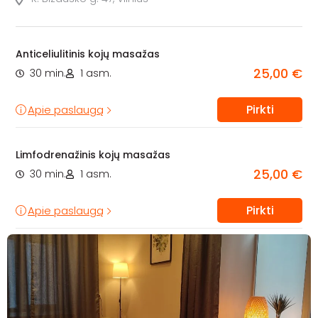
Anticeliulitinis kojų masažas
25,00 €
30 min.
1 asm.
Pirkti
Apie paslaugą
Limfodrenažinis kojų masažas
25,00 €
30 min.
1 asm.
Pirkti
Apie paslaugą