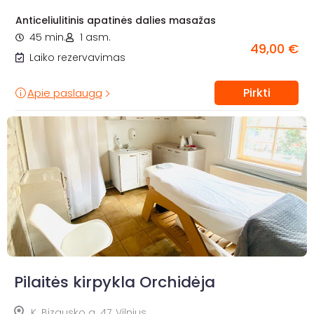
Anticeliulitinis apatinės dalies masažas
45 min.
1 asm.
49,00 €
Laiko rezervavimas
Pirkti
Apie paslaugą
Pilaitės kirpykla Orchidėja
K. Bizausko g. 47, Vilnius