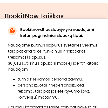
BookitNow Laiškas
Bookitnow.lt puslapyje yra naudojami
keturi pagrindiniai slapukų tipai.
Naudojame būtinus slapukus svetainės veikimui,
* Susipažinau su
privatumo politika
taip pat analitikos, funkcinius ir rinkodaros
(reklamos) slapukus.
Su jūsų sutikimu slapukai ir mobilieji identifikatoriai
Prenumeruoti
naudojami:
turinio ir reklamos personalizavimui;
personalizuotai ir nepersonalizuotai
Apie „BookitNow“
reklamai, taip pat jos efektyvumo (pvz.,
konversijų) matavimui.
Informacija
Daugiau informacijos rasite, taip pat pakeisti ar