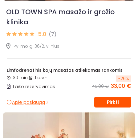
OLD TOWN SPA masažo ir grožio
klinika
5.0
(7)
Pylimo g. 36/2, Vilnius
Limfodrenažinis kojų masažas atliekamas rankomis
30 min.
1 asm.
-
26
%
33,00 €
45,00 €
Laiko rezervavimas
Pirkti
Apie paslaugą