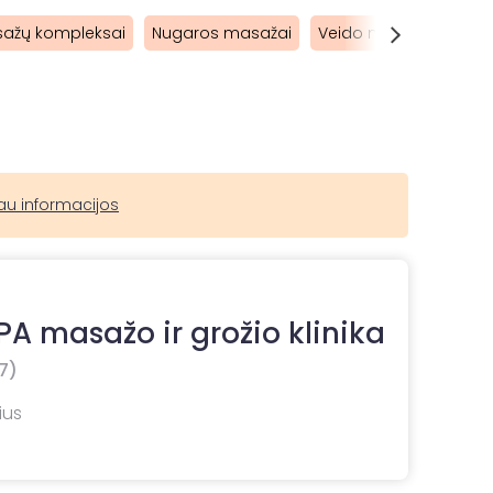
ažų kompleksai
Nugaros masažai
Veido masažai
Vis
au informacijos
A masažo ir grožio klinika
7)
ius