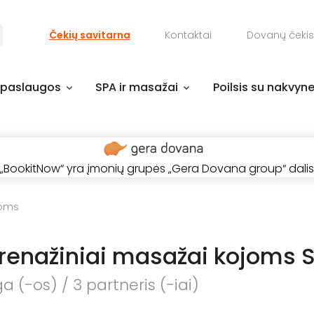
Čekių savitarna
Kontaktai
Dovanų čekis
 paslaugos
SPA ir masažai
Poilsis su nakvyn
„BookitNow“ yra įmonių grupės „Gera Dovana group“ dalis
joms
renažiniai masažai kojoms
 (-os) / 3 partneris (-iai)