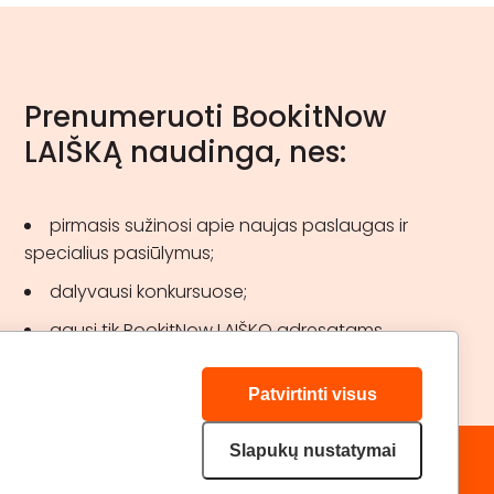
Prenumeruoti BookitNow
LAIŠKĄ naudinga, nes:
pirmasis sužinosi apie naujas paslaugas ir
specialius pasiūlymus;
dalyvausi konkursuose;
gausi tik BookitNow LAIŠKO adresatams
skirtas akcijas.
Patvirtinti visus
Slapukų nustatymai
„GERA DOVANA“ GRUPĖ
DRAUGAUKIME: