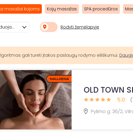
iai masažai kojoms
Kojų masažas
SPA procedūros
Mas
Rodyti žemėlapyje
Rekomenduojami
lgoritmas gali turėti įtakos paslaugų rodymo eiliškumui.
Daugi
OLD TOWN SP
5.0
(
Pylimo g. 36/2, Viln