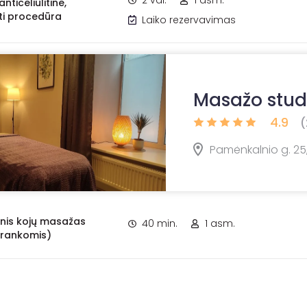
2 val.
1 asm.
nticeliulitinė,
ti procedūra
Laiko rezervavimas
Masažo stud
4.9
(
Pamėnkalnio g. 25,
inis kojų masažas
40 min.
1 asm.
 rankomis)