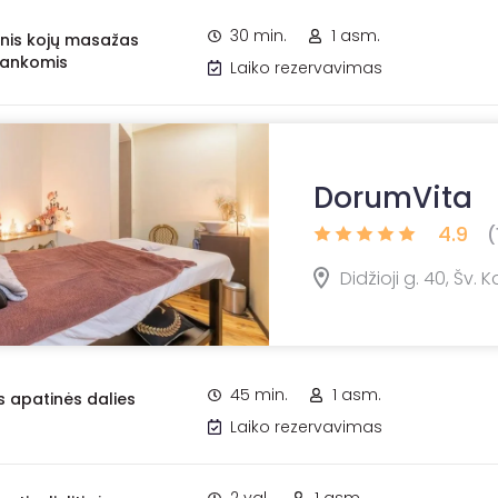
30 min.
1 asm.
inis kojų masažas
rankomis
Laiko rezervavimas
DorumVita
4.9
(
Didžioji g. 40, Šv. K
45 min.
1 asm.
nis apatinės dalies
Laiko rezervavimas