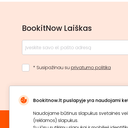
BookitNow Laiškas
* Susipažinau su
privatumo politika
Bookitnow.lt puslapyje yra naudojami ketu
Naudojame būtinus slapukus svetainės veikim
(reklamos) slapukus.
Su jūsų sutikimu slapukai ir mobilieji identif