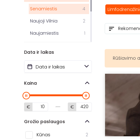
Senamiestis
4
Limfodrenažin
Naujoji Vilnia
2
Naujamiestis
1
Šnipiškės
1
Data ir laikas
Klaipėda
7
Rūšiavimo a
Mažeikiai
2
Šiauliai
1
Kaina
Alytus
1
€
€
Grožio paslaugos
Kūnas
2