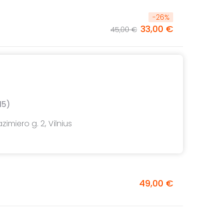
-
26
%
33,00 €
45,00 €
15)
azimiero g. 2, Vilnius
49,00 €