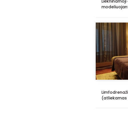
Liekninamoji a
modeliuojan
Limfodrenaž
(atliekamas