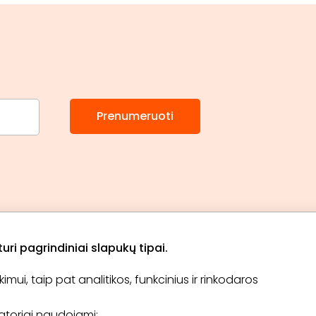
Prenumeruoti
ri pagrindiniai slapukų tipai.
ui, taip pat analitikos, funkcinius ir rinkodaros
Apie „BookitNow“
Informacija
ikatoriai naudojami: