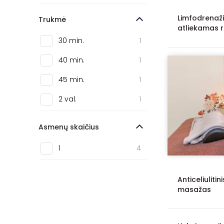
Limfodrenaž
Trukmė
atliekamas 
30 min.
1
40 min.
1
45 min.
1
2 val.
1
Asmenų skaičius
1
4
Anticeliuliti
masažas