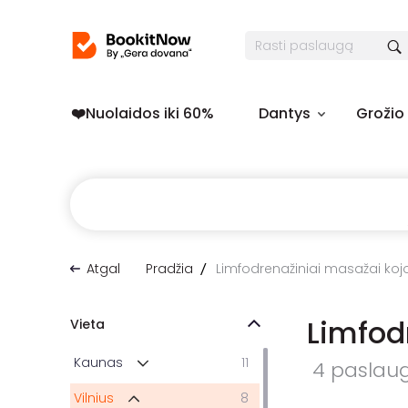
❤️️Nuolaidos iki 60%
Dantys
Grožio
Atgal
Pradžia
Limfodrenažiniai masažai ko
Limfod
Vieta
Kaunas
11
4 paslauga
Vilnius
8