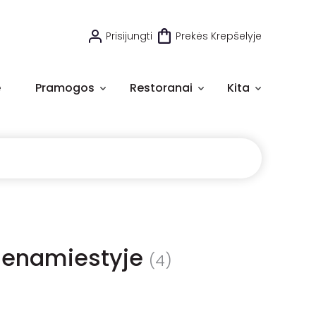
Prisijungti
Prekės Krepšelyje
e
Pramogos
Restoranai
Kita
 Senamiestyje
(4)