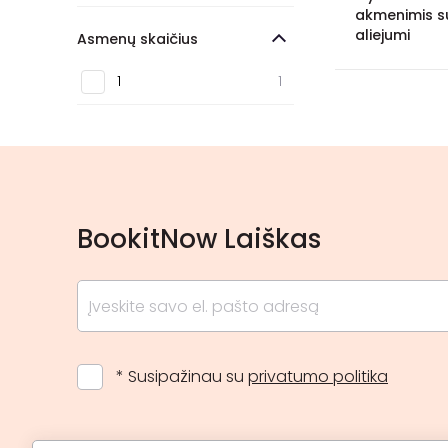
Prienai
1
akmenimis s
aliejumi
Asmenų skaičius
Utena
1
1
1
BookitNow Laiškas
* Susipažinau su
privatumo politika