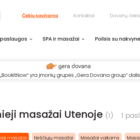
Čekių savitarna
Kontaktai
Dovanų čekis
 paslaugos
SPA ir masažai
Poilsis su nakvyn
„BookitNow“ yra įmonių grupės „Gera Dovana group“ dalis
eji masažai Utenoje
(1)
1 pasl
eji masažai
Nėščiųjų masažai
Masažai vaikams
Masa