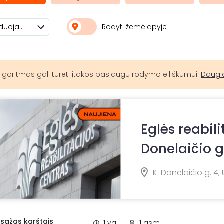
Rodyti žemėlapyje
Rekomenduojami
lgoritmas gali turėti įtakos paslaugų rodymo eiliškumui.
Daugi
Eglės reabili
Donelaičio g
K. Donelaičio g. 4,
sažas karštais
1 val.
1 asm.