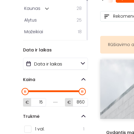
Kaunas
28
Alytus
25
Mažeikiai
18
Šiauliai
7
Rūšiavimo a
Data ir laikas
Palanga
7
Marijampolė
5
Kuršėnai
2
Kaina
Jonava
2
Panevėžys
1
€
€
Druskininkai
1
Trukmė
Birštonas
1
1 val.
1
Gydantis ma