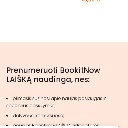
Prenumeruoti BookitNow
LAIŠKĄ naudinga, nes:
pirmasis sužinosi apie naujas paslaugas ir
specialius pasiūlymus;
dalyvausi konkursuose;
gausi tik BookitNow LAIŠKO adresatams