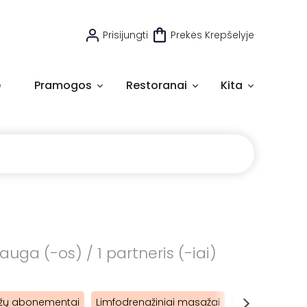
Prisijungti
Prekės Krepšelyje
e
Pramogos
Restoranai
Kita
auga (-os) / 1 partneris (-iai)
žų abonementai
Limfodrenažiniai masažai
Sveikatinimo 