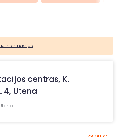
au informacijos
tacijos centras, K.
. 4, Utena
 Utena
73,00 €