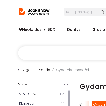
❤️️Nuolaidos iki 60%
Dantys
Grožio
Atgal
Pradžia
Gydomieji masažai
Gydomi
Vieta
Vilnius
174
Klaipėda
44
 masažai
Tailandietiški tajų masažai
SPA dviem
Gydomi