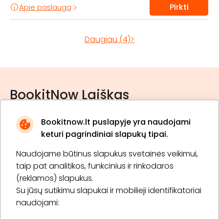
Pirkti
Apie paslaugą
Daugiau (4)>
BookitNow Laiškas
Bookitnow.lt puslapyje yra naudojami
keturi pagrindiniai slapukų tipai.
Naudojame būtinus slapukus svetainės veikimui,
* Susipažinau su
privatumo politika
taip pat analitikos, funkcinius ir rinkodaros
(reklamos) slapukus.
Su jūsų sutikimu slapukai ir mobilieji identifikatoriai
Prenumeruoti
naudojami: