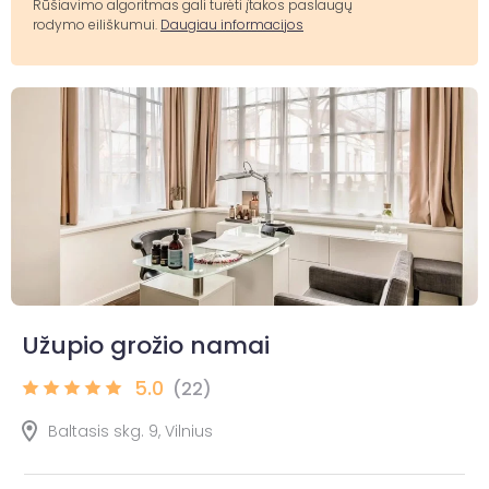
Rūšiavimo algoritmas gali turėti įtakos paslaugų
rodymo eiliškumui.
Daugiau informacijos
Užupio grožio namai
5.0
(22)
Baltasis skg. 9, Vilnius