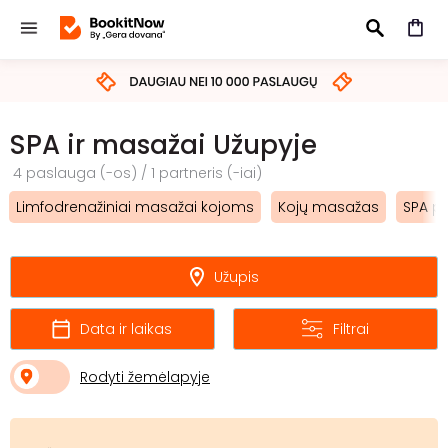
IEŠKOTI
SPA ir masažai Užupyje
4 paslauga (-os) / 1 partneris (-iai)
Limfodrenažiniai masažai kojoms
Kojų masažas
SPA p
Užupis
Data ir laikas
Filtrai
Rodyti žemėlapyje