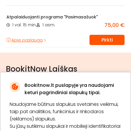
Atpalaiduojanti programa "Pasimasažuok"
75,00 €
1 val. 15 min.
1 asm.
Pirkti
Apie paslaugą
BookitNow Laiškas
Bookitnow.lt puslapyje yra naudojami
keturi pagrindiniai slapukų tipai.
Naudojame būtinus slapukus svetainės veikimui,
* Susipažinau su
privatumo politika
taip pat analitikos, funkcinius ir rinkodaros
(reklamos) slapukus.
Su jūsų sutikimu slapukai ir mobilieji identifikatoriai
Prenumeruoti