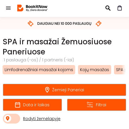
IEŠKOTI
SPA ir masažai Žemuosiuose
Paneriuose
1 paslauga (-os) / 1 partneris (-iai)
Limfodrenažiniai masažai kojoms
Kojų masažas
SPA p
Žemieji Paneriai
Data ir laikas
Filtrai
Rodyti žemėlapyje