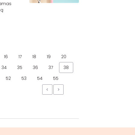
riamas
dą
16
17
18
19
20
34
35
36
37
38
52
53
54
55