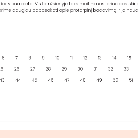
r dar viena dieta. Vis tik užsienyje toks maitinimosi principas ski
l norime daugiau papasakoti apie protarpinį badavimą ir jo nau
6
7
8
9
10
11
12
13
14
15
25
26
27
28
29
30
31
32
33
43
44
45
46
47
48
49
50
51