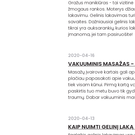
Gražus manikiūras - tai vizitinė
žmogaus rankos. Moterys džiaugi
lakavimu.
Gelinis
lakavimas turi
savaites. Dažniausiai
gelinis
lak
tikrai yra auksarankių, kurios
įmanoma, jei tam pasiruošite!
2020-04-16
VAKUUMINIS MASAŽAS - G
Masažų įvairovė kartais gali aps
plačiau papasakoti apie vakuum
tiek visam kūnui. Pirmą kartą 
paskirtis tuo metu buvo tik g
traumų. Dabar vakuuminis masa
2020-04-13
KAIP NUIMTI GELINĮ LAK