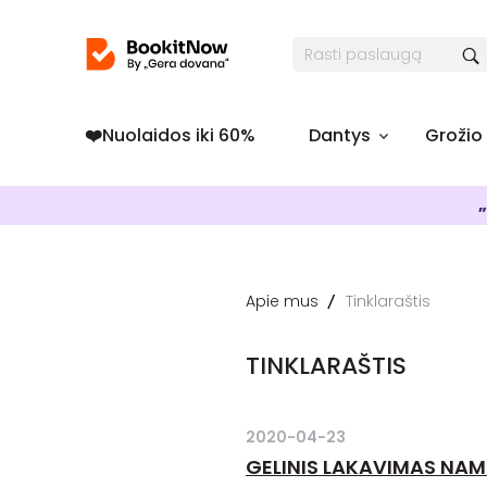
❤️️Nuolaidos iki 60%
Dantys
Grožio
„
Apie mus
Tinklaraštis
TINKLARAŠTIS
2020-04-23
GELINIS LAKAVIMAS NAM