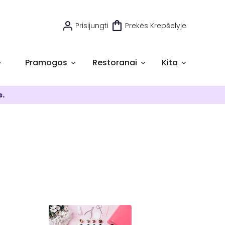
Prisijungti
Prekės Krepšelyje
e
Pramogos
Restoranai
Kita
s.