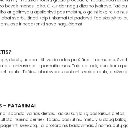
iena mylimiausių moterų grožio procedūrų. Tobula, kad nereiki
o beveik mėnesį laiko. O kur dar nagų dizaino įvairovė. Tačiau
aiko ar galimybių apsilankyti pas meistrę, o
gelinį
laką reikia nusi
labai svarbu žinoti, kaip tinkamai tai padaryti. Tad skaityk toliau
namuose ir nepakenkti savo nagučiams!
TIS?
ę, derėtų nepamiršti veido odos priežiūros ir namuose. Svarb
imas, tonizavimas ir pamaitinimas. Taip pat odą bent kartą pe
epinti kauke. Tačiau labai svarbu renkantis veido kaukę atsižvelgti
 – PATARIMAI
ai išbando įvairias dietas. Tačiau kurį laiką pasilaikius dietos,
ezultatai nueina perniek. Tačiau paskutiniu metu visi daug kalbą
t pagerinti sveikatą. Tai protarpinis badavimas. Žinoma, būtų g