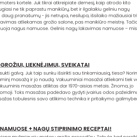
 moters kortelė. Juk tikrai atkreipiate dėmesį, kaip atrodo kito
asi ne tik paprastu manikiūrų, bet ir ilgalaikiu
geliniu
nagų
 daug pranašumų - jis netrupa, nesilupa, išsilaiko mažiausiai tr
avimas atliekamas grožio salone, pas manikiūro meistrę. Tači
 lakuoja nagus namuose.
Gelinis
nagų lakavimas
namuose – misi
ROŽIUI, LIEKNĖJIMUI, SVEIKATAI
ukti galvą. Juk taip sunku išsirikti sau tinkamiausią, tiesa? Nor
inį masažą ir jo naudą. Vakuuminiai masažai atliekami tiek ve
vakuuminis masažas atliktas dar 1970-aisias metais. Žinoma, jo
ydomoji. Toks masažas padėdavo gydyti įvairius odos pažeidim
žas tobulesnis savo atlikimo technika ir pritaikymo galimyb
Ą NAMUOSE + NAGŲ STIPRINIMO RECEPTAI!