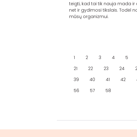
teigti, kad tai tik nauja mada i
net ir gydimosi tikslais. Todė
mūsų organizmui.
1
2
3
4
5
21
22
23
24
39
40
41
42
56
57
58