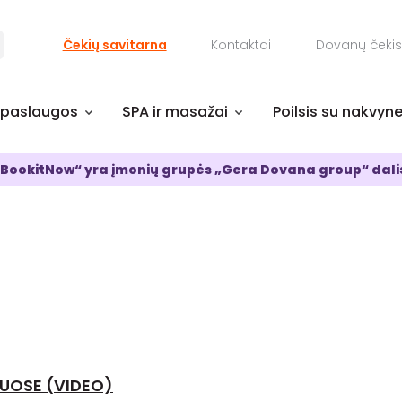
Čekių savitarna
Kontaktai
Dovanų čekis
 paslaugos
SPA ir masažai
Poilsis su nakvyn
BookitNow“ yra įmonių grupės „Gera Dovana group“ dali
UOSE (VIDEO)