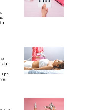
is
au
ja
ime
idui,
us po
ėmis.