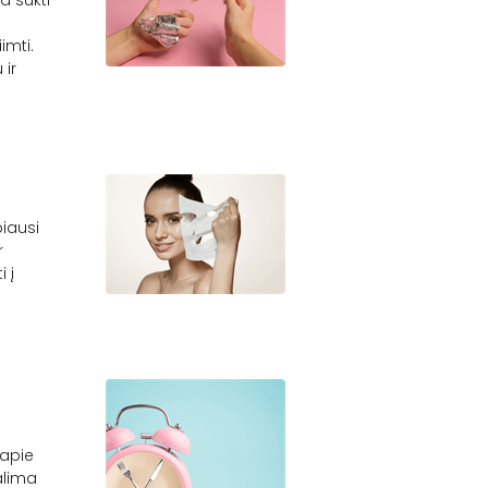
a sukti
imti.
 ir
iausi
r
 į
 apie
alima