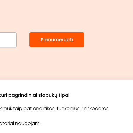
Prenumeruoti
ri pagrindiniai slapukų tipai.
ui, taip pat analitikos, funkcinius ir rinkodaros
Apie „BookitNow“
Informacija
ikatoriai naudojami:
TINKLARAŠTIS
El. čekis
Tapti partneriu
D.U.K