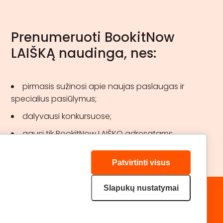
Prenumeruoti BookitNow
LAIŠKĄ naudinga, nes:
pirmasis sužinosi apie naujas paslaugas ir
specialius pasiūlymus;
dalyvausi konkursuose;
gausi tik BookitNow LAIŠKO adresatams
skirtas akcijas.
Patvirtinti visus
Slapukų nustatymai
„GERA DOVANA“ GRUPĖ
DRAUGAUKIME:
geradovana.lt