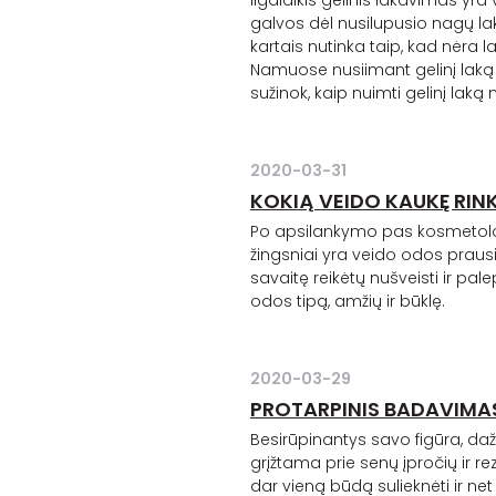
Ilgalaikis
gelinis
lakavimas yra v
galvos dėl nusilupusio nagų lak
kartais nutinka taip, kad nėra l
Namuose nusiimant
gelinį
laką 
sužinok, kaip nuimti
gelinį
laką 
2020-03-31
KOKIĄ VEIDO KAUKĘ RINK
Po apsilankymo pas kosmetolog
žingsniai yra veido odos praus
savaitę reikėtų nušveisti ir pal
odos tipą, amžių ir būklę.
2020-03-29
PROTARPINIS BADAVIMAS
Besirūpinantys savo figūra, dažn
grįžtama prie senų įpročių ir r
dar vieną būdą sulieknėti ir ne