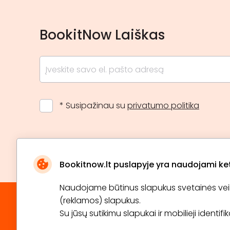
BookitNow Laiškas
* Susipažinau su
privatumo politika
Bookitnow.lt puslapyje yra naudojami ketu
Naudojame būtinus slapukus svetainės veikim
(reklamos) slapukus.
Su jūsų sutikimu slapukai ir mobilieji identif