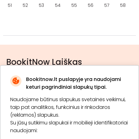
51
52
53
54
55
56
57
58
BookitNow Laiškas
Bookitnow.lt puslapyje yra naudojami
keturi pagrindiniai slapukų tipai.
Naudojame būtinus slapukus svetainės veikimui,
* Susipažinau su
privatumo politika
taip pat analitikos, funkcinius ir rinkodaros
(reklamos) slapukus.
Su jūsų sutikimu slapukai ir mobilieji identifikatoriai
Prenumeruoti
naudojami: