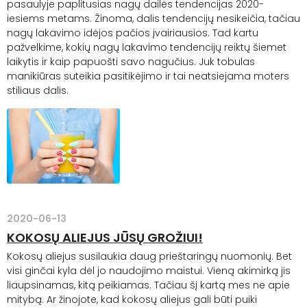
pasaulyje paplitusias nagų dailės tendencijas 2020-
iesiems metams. Žinoma, dalis tendencijų nesikeičia, tačiau
nagų lakavimo idėjos pačios įvairiausios. Tad kartu
pažvelkime, kokių nagų lakavimo tendencijų reiktų šiemet
laikytis ir kaip papuošti savo nagučius. Juk tobulas
manikiūras suteikia pasitikėjimo ir tai neatsiejama moters
stiliaus dalis.
2020-06-13
KOKOSŲ ALIEJUS JŪSŲ GROŽIUI!
Kokosų aliejus susilaukia daug prieštaringų nuomonių. Bet
visi ginčai kyla dėl jo naudojimo maistui. Vieną akimirką jis
liaupsinamas, kitą peikiamas. Tačiau šį kartą mes ne apie
mitybą. Ar žinojote, kad kokosų aliejus gali būti puiki