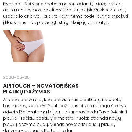
išvaizdos. Nei viena moteris nenori keliauti į pliažą ir vilkėti
atvirą maudymosi kostiumėlį, kai
strijos
įsirėžusios ant kojų,
užpakalio ar pilvo. Tai tikrai jautri tema, todėl būtina atsakyti
į klausimus – kaip
išvengti
strijų
ir kaip jų atsikratyti.
2020-05-25
AIRTOUCH – NOVATORIŠKAS
PLAUKŲ DAŽYMAS
Ar kada pasvajojai, kad pašviesinus plaukus jų nereikėtų
kas mėnesį vėl dažyti? Juk dažniausiai vos nuauga šaknys,
akivaizdžiai matoma linija, nuo kur prasideda Tavo šviesinti
plaukai. Tačiau pasaulyje meistrai nuolat atranda naujų
plaukų dažymo būdų. Vienas novatoriškiausių plaukų
dažymų -
airtouch
. Kartais jis dar