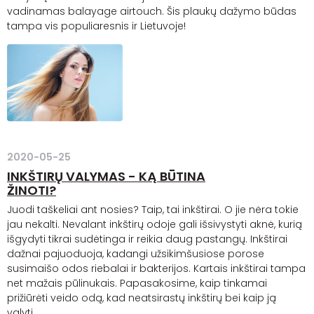
vadinamas
balayage
airtouch
. Šis plaukų dažymo būdas
tampa vis populiaresnis ir Lietuvoje!
2020-05-25
INKŠTIRŲ VALYMAS - KĄ BŪTINA
ŽINOTI?
Juodi taškeliai ant nosies? Taip, tai inkštirai. O jie nėra tokie
jau nekalti. Nevalant inkštirų odoje gali išsivystyti
aknė
, kurią
išgydyti tikrai sudėtinga ir reikia daug pastangų. Inkštirai
dažnai pajuoduoja, kadangi užsikimšusiose porose
susimaišo odos riebalai ir bakterijos. Kartais inkštirai tampa
net mažais pūlinukais. Papasakosime, kaip tinkamai
prižiūrėti veido odą, kad neatsirastų inkštirų bei kaip ją
valyti.