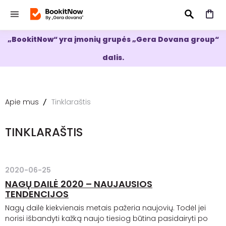
„BookitNow“ yra įmonių grupės „Gera Dovana group“
IEŠKOTI
dalis.
Apie mus
Tinklaraštis
TINKLARAŠTIS
2020-06-25
NAGŲ DAILĖ 2020 – NAUJAUSIOS
TENDENCIJOS
Nagų dailė kiekvienais metais pažeria naujovių. Todėl jei
norisi išbandyti kažką naujo tiesiog būtina pasidairyti po