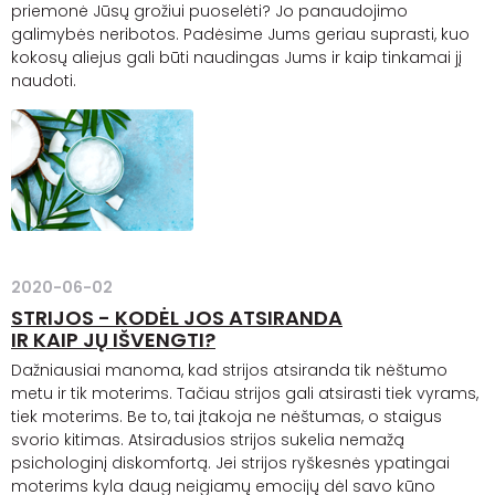
priemonė Jūsų grožiui puoselėti? Jo panaudojimo
galimybės neribotos. Padėsime Jums geriau suprasti, kuo
kokosų aliejus gali būti naudingas Jums ir kaip tinkamai jį
naudoti.
2020-06-02
STRIJOS - KODĖL JOS ATSIRANDA
IR KAIP JŲ IŠVENGTI?
Dažniausiai manoma, kad
strijos
atsiranda tik nėštumo
metu ir tik moterims. Tačiau
strijos
gali atsirasti tiek vyrams,
tiek moterims. Be to, tai įtakoja ne nėštumas, o staigus
svorio kitimas. Atsiradusios
strijos
sukelia nemažą
psichologinį diskomfortą. Jei
strijos
ryškesnės ypatingai
moterims kyla daug neigiamų emocijų dėl savo kūno