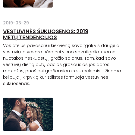
2019-05-29
VESTUVINĖS ŠUKUOSENOS: 2019
METŲ TENDENCIJOS
Vos atėjus pavasariui kiekvieną savaitgalį vis daugėja
vestuvių, o vasara nėra nei vieno savaitgalio kuomet
nuotakos neskubėtų į grožio salonus. Tam, kad savo
vestuvių dieną būtų pačios gražiausios jos darosi
makiažus, puošiasi gražiausiomis suknelėmis ir žinoma
keliauja į kirpyklą kur stilistės formuoja vestuvines
šukuosenas.