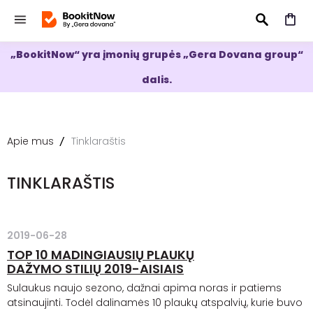
„BookitNow“ yra įmonių grupės „Gera Dovana group“
IEŠKOTI
dalis.
Apie mus
Tinklaraštis
TINKLARAŠTIS
2019-06-28
TOP 10 MADINGIAUSIŲ PLAUKŲ
DAŽYMO STILIŲ 2019-AISIAIS
Sulaukus naujo sezono, dažnai apima noras ir patiems
atsinaujinti. Todėl dalinamės 10 plaukų atspalvių, kurie buvo