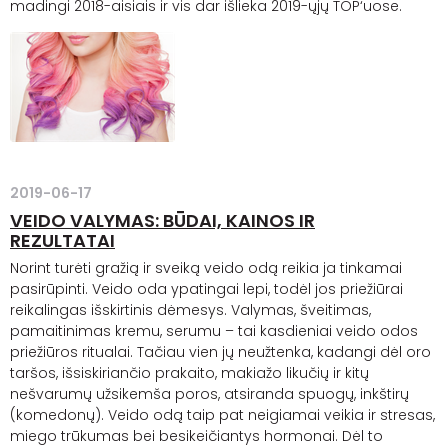
madingi 2018-aisiais ir vis dar išlieka 2019-ųjų TOP‘uose.
2019-06-17
VEIDO VALYMAS: BŪDAI, KAINOS IR
REZULTATAI
Norint turėti gražią ir sveiką veido odą reikia ja tinkamai
pasirūpinti. Veido oda ypatingai lepi, todėl jos priežiūrai
reikalingas išskirtinis dėmesys. Valymas, šveitimas,
pamaitinimas kremu, serumu – tai kasdieniai veido odos
priežiūros ritualai. Tačiau vien jų neužtenka, kadangi dėl oro
taršos, išsiskiriančio prakaito, makiažo likučių ir kitų
nešvarumų užsikemša poros, atsiranda spuogų, inkštirų
(komedonų). Veido odą taip pat neigiamai veikia ir stresas,
miego trūkumas bei besikeičiantys hormonai. Dėl to