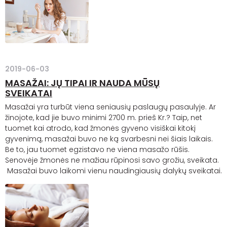
2019-06-03
MASAŽAI: JŲ TIPAI IR NAUDA MŪSŲ
SVEIKATAI
Masažai yra turbūt viena seniausių paslaugų pasaulyje. Ar
žinojote, kad jie buvo minimi 2700 m. prieš Kr.? Taip, net
tuomet kai atrodo, kad žmonės gyveno visiškai kitokį
gyvenimą, masažai buvo ne ką svarbesni nei šiais laikais.
Be to, jau tuomet egzistavo ne viena masažo rūšis.
Senovėje žmonės ne mažiau rūpinosi savo grožiu, sveikata.
Masažai buvo laikomi vienu naudingiausių dalykų sveikatai.