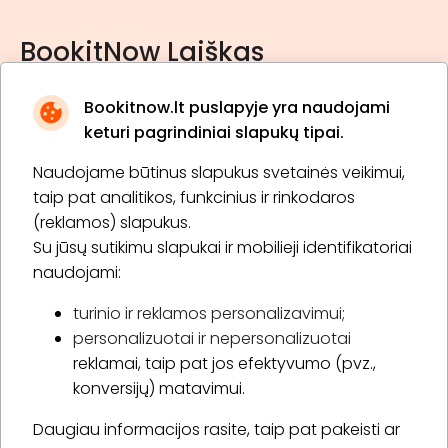
BookitNow Laiškas
Bookitnow.lt puslapyje yra naudojami
keturi pagrindiniai slapukų tipai.
Naudojame būtinus slapukus svetainės veikimui,
* Susipažinau su
privatumo politika
taip pat analitikos, funkcinius ir rinkodaros
(reklamos) slapukus.
Su jūsų sutikimu slapukai ir mobilieji identifikatoriai
Prenumeruoti
naudojami:
turinio ir reklamos personalizavimui;
personalizuotai ir nepersonalizuotai
Apie „BookitNow“
reklamai, taip pat jos efektyvumo (pvz.,
konversijų) matavimui.
Informacija
Daugiau informacijos rasite, taip pat pakeisti ar