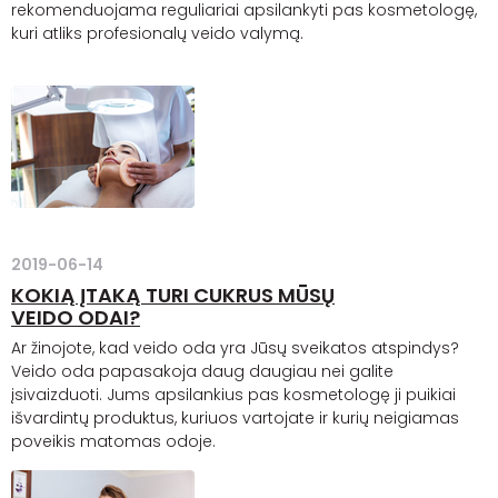
rekomenduojama reguliariai apsilankyti pas kosmetologę,
kuri atliks profesionalų veido valymą.
2019-06-14
KOKIĄ ĮTAKĄ TURI CUKRUS MŪSŲ
VEIDO ODAI?
Ar žinojote, kad veido oda yra Jūsų sveikatos atspindys?
Veido oda papasakoja daug daugiau nei galite
įsivaizduoti. Jums apsilankius pas kosmetologę ji puikiai
išvardintų produktus, kuriuos vartojate ir kurių neigiamas
poveikis matomas odoje.