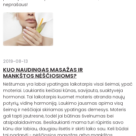
neprašaus!
2019-08-13
KUO NAUDINGAS MASAŽAS IR
MANKŠTOS NĖŠČIOSIOMS?
Nėštumas yra labai ypatingas laikotarpis visai šeimai, ypač
moteriai. Laukiantis keičiasi kūnas, savijauta, suaktyvėja
hormonai. Tai laikotarpis kuomet moteris atranda naujų
potyrių, vidinę harmoniją. Laukimo jausmas apima visą
šeimą ir nėščiajai skiriamas ypatingas dėmesys. Moteris
gali tapti jautresnė, todėl jai būtinas švelnumas bei
atsipalaidavimas. Besilaukianti mama turi rūpintis savo
kūnu dar labiau, daugiau ilsėtis ir skirti laiko sau. Keli būdai
tai padaryti - nėščiosios masažas arba mankštos.