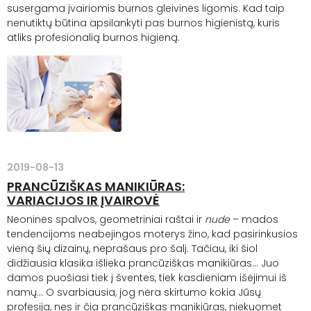
susergama įvairiomis burnos gleivinės ligomis. Kad taip
nenutiktų būtina apsilankyti pas burnos higienistą, kuris
atliks profesionalią burnos higieną.
2019-08-13
PRANCŪZIŠKAS MANIKIŪRAS:
VARIACIJOS IR ĮVAIROVĖ
Neoninės spalvos, geometriniai raštai ir
nude
– mados
tendencijoms neabejingos moterys žino, kad pasirinkusios
vieną šių dizainų, neprašaus pro šalį. Tačiau, iki šiol
didžiausia klasika išlieka prancūziškas manikiūras... Juo
damos puošiasi tiek į šventes, tiek kasdieniam išėjimui iš
namų... O svarbiausia, jog nėra skirtumo kokia Jūsų
profesija, nes ir čia prancūziškas manikiūras, niekuomet