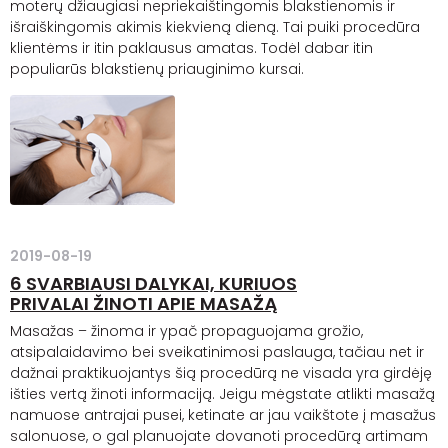
moterų džiaugiasi nepriekaištingomis blakstienomis ir
išraiškingomis akimis kiekvieną dieną. Tai puiki procedūra
klientėms ir itin paklausus amatas. Todėl dabar itin
populiarūs blakstienų priauginimo kursai.
2019-08-19
6 SVARBIAUSI DALYKAI, KURIUOS
PRIVALAI ŽINOTI APIE MASAŽĄ
Masažas – žinoma ir ypač propaguojama grožio,
atsipalaidavimo bei sveikatinimosi paslauga, tačiau net ir
dažnai praktikuojantys šią procedūrą ne visada yra girdėję
išties vertą žinoti informaciją. Jeigu mėgstate atlikti masažą
namuose antrajai pusei, ketinate ar jau vaikštote į masažus
salonuose, o gal planuojate dovanoti procedūrą artimam