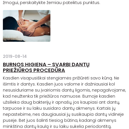
žmogui, perskaitykite žemiau pateiktus punktus.
2019-08-14
BURNOS HIGIENA – SVARBI DANTŲ
PRIEŽIŪROS PROCEDŪRA
Kasdien visapusiškai stengiamės prižiūrėti savo kūną. Ne
išimtis ir dantys. Kasdien juos valome ir dažniausiai kol
nesusiduriame su įvairiomis dantų ligomis, nepagalvojame,
kad neužtenka tik priežiūros namuose. Burnoje kasdien
užsilieka daug bakterijų ir apnašų, jos kaupiasi ant dantų,
tarpuose ir su laiku susidaro dantų akmenys. Kartais jų
nepastebime, nes daugiausiai jų susikaupia dantų vidinėje
pusėje. Bet juos šalinti tiesiog būtina, kadangi akmenys
minkština dantų kaulą ir su laiku sukelia
periodontitą
,