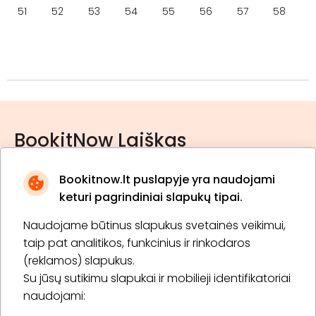
51
52
53
54
55
56
57
58
BookitNow Laiškas
Bookitnow.lt puslapyje yra naudojami
keturi pagrindiniai slapukų tipai.
Naudojame būtinus slapukus svetainės veikimui,
* Susipažinau su
privatumo politika
taip pat analitikos, funkcinius ir rinkodaros
(reklamos) slapukus.
Su jūsų sutikimu slapukai ir mobilieji identifikatoriai
Prenumeruoti
naudojami: