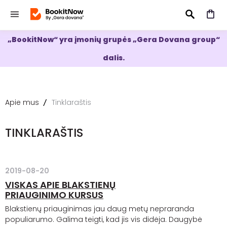
„BookitNow“ yra įmonių grupės „Gera Dovana group“
IEŠKOTI
dalis.
Apie mus
Tinklaraštis
TINKLARAŠTIS
2019-08-20
VISKAS APIE BLAKSTIENŲ
PRIAUGINIMO KURSUS
Blakstienų priauginimas jau daug metų nepraranda
populiarumo. Galima teigti, kad jis vis didėja. Daugybė