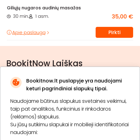
Giliųjų nugaros audinių masažas
35,00 €
30 min.
1 asm.
Pirkti
Apie paslaugą
BookitNow Laiškas
Bookitnow.lt puslapyje yra naudojami
keturi pagrindiniai slapukų tipai.
Naudojame būtinus slapukus svetainės veikimui,
* Susipažinau su
privatumo politika
taip pat analitikos, funkcinius ir rinkodaros
(reklamos) slapukus.
Su jūsų sutikimu slapukai ir mobilieji identifikatoriai
Prenumeruoti
naudojami: