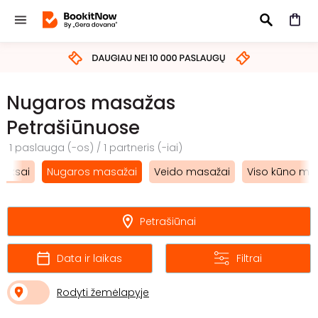
IEŠKOTI
Nugaros masažas
Petrašiūnuose
1 paslauga (-os) / 1 partneris (-iai)
leksai
Nugaros masažai
Veido masažai
Viso kūno ma
Petrašiūnai
Data ir laikas
Filtrai
Rodyti žemėlapyje