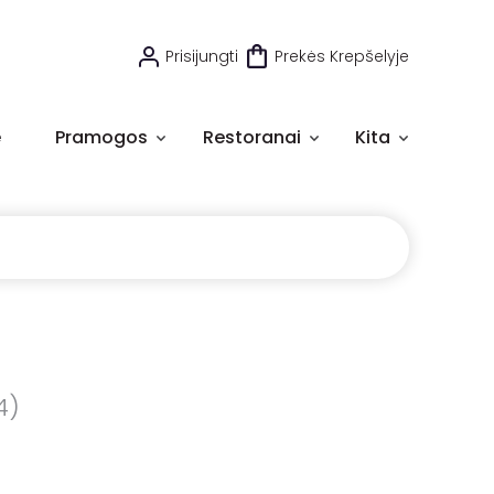
Prisijungti
Prekės Krepšelyje
e
Pramogos
Restoranai
Kita
4)