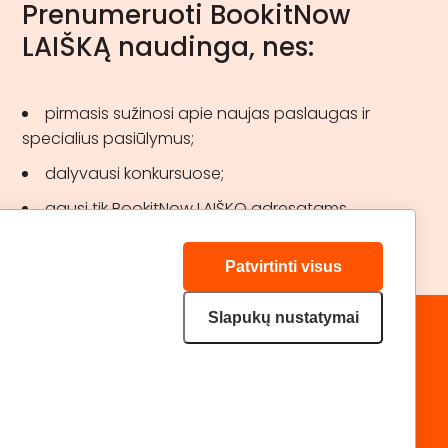
Prenumeruoti BookitNow
LAIŠKĄ naudinga, nes:
pirmasis sužinosi apie naujas paslaugas ir
specialius pasiūlymus;
dalyvausi konkursuose;
gausi tik BookitNow LAIŠKO adresatams
skirtas akcijas.
Patvirtinti visus
Slapukų nustatymai
„GERA DOVANA“ GRUPĖ
DRAUGAUKIME:
geradovana.lt
superprezenty.pl
lieliskadavana.lv