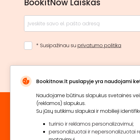
BookitNow Laiškas
* Susipažinau su
privatumo politika
Bookitnow.lt puslapyje yra naudojami ketu
Naudojame būtinus slapukus svetainės veikim
(reklamos) slapukus.
Su jūsų sutikimu slapukai ir mobilieji identif
turinio ir reklamos personalizavimui;
personalizuotai ir nepersonalizuotai r
matavimui.