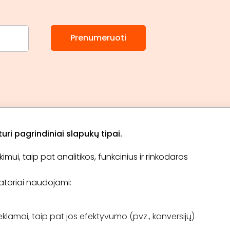
Prenumeruoti
ri pagrindiniai slapukų tipai.
ui, taip pat analitikos, funkcinius ir rinkodaros
Apie „BookitNow“
Informacija
ikatoriai naudojami:
TINKLARAŠTIS
El. čekis
Tapti partneriu
D.U.K
Pirkimo taisyklės
eklamai, taip pat jos efektyvumo (pvz., konversijų)
Kontaktai