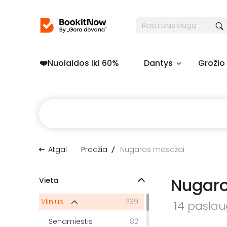
❤️️Nuolaidos iki 60%
Dantys
Grožio
Atgal
Pradžia
Nugaros masažai
Nugar
Vieta
Vilnius
239
14 paslaug
Senamiestis
82