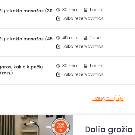
30 min.
1 asm.
ių ir kaklo masažas (30
Laiko rezervavimas
45 min.
1 asm.
ių ir kaklo masažas (45
Laiko rezervavimas
30 min.
1 asm.
aros, kaklo ir pečių
 min.)
Laiko rezervavimas
Daugiau (5)>
Dalia grožio