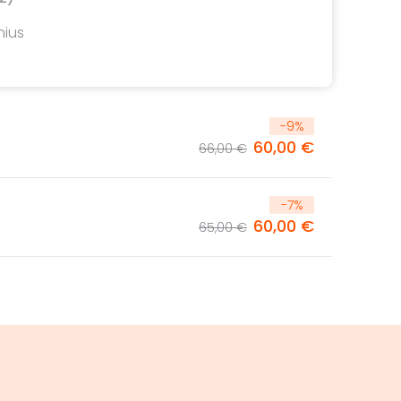
lnius
-
9
%
60,00 €
66,00 €
-
7
%
60,00 €
65,00 €