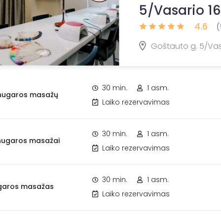
5/Vasario 16
4.6
(
Goštauto g. 5/Vasar
30 min.
1 asm.
ų nugaros masažų
Laiko rezervavimas
30 min.
1 asm.
i nugaros masažai
Laiko rezervavimas
30 min.
1 asm.
nugaros masažas
Laiko rezervavimas