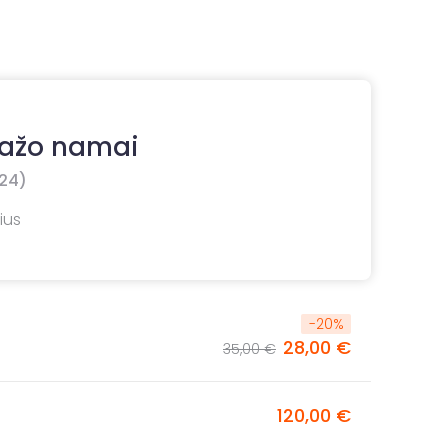
ažo namai
24)
nius
-
20
%
28,00 €
35,00 €
120,00 €