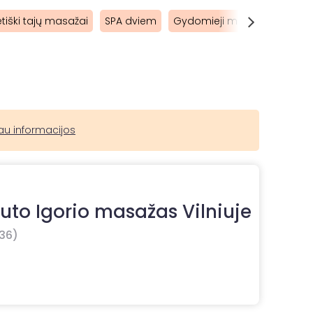
etiški tajų masažai
SPA dviem
Gydomieji masažai
Nėšč
au informacijos
uto Igorio masažas Vilniuje
36)