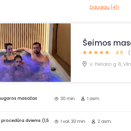
Daugiau (4)>
Šeimos mas
4.9
(
V. Pietario g. 8, Vil
nugaros masažas
30 min.
1 asm.
 procedūra dviems (1,5
1 val. 30 min.
2 asm.