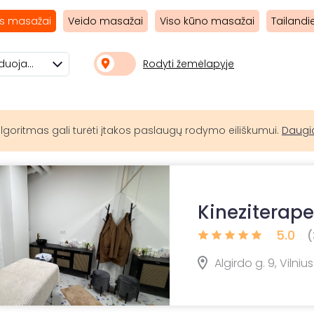
s masažai
Veido masažai
Viso kūno masažai
Tailandi
Rodyti žemėlapyje
Rekomenduojami
lgoritmas gali turėti įtakos paslaugų rodymo eiliškumui.
Daugi
Kineziterape
5.0
(
Algirdo g. 9, Vilnius