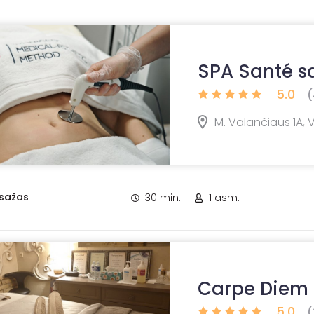
SPA Santé s
5.0
(
M. Valančiaus 1A, V
sažas
30 min.
1 asm.
Carpe Diem
5.0
(