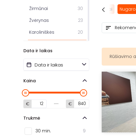
Žirmūnai
30
 masažas
SPA procedūros
Masažų kompleksai
Nugaro
Žvėrynas
23
Karoliniškės
20
Naujamiestis
14
Data ir laikas
Pilaitė
13
Rūšiavimo a
Šnipiškės
13
Fabijoniškės
12
Kaina
Šiaurės miestelis
9
Centras
8
€
€
Pašilaičiai
4
Trukmė
Antakalnis
3
30 min.
9