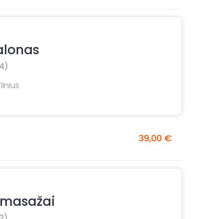
alonas
4)
ilnius
39,00 €
 masažai
2)