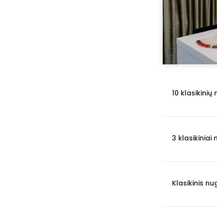
Kuršėnai
2
Visaginas
1
Birštonas
1
Jonava
1
Ukmergė
1
10 klasikini
Utena
1
3 klasikinia
Klasikinis 