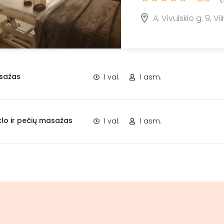
A. Vivulskio g. 9, Vi
sažas
1 val.
1 asm.
lo ir pečių masažas
1 val.
1 asm.