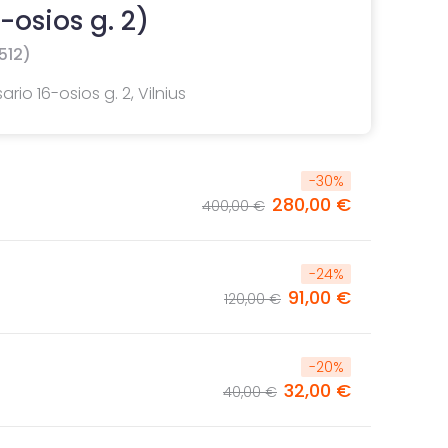
-osios g. 2)
512)
io 16-osios g. 2, Vilnius
-
30
%
280,00 €
400,00 €
-
24
%
91,00 €
120,00 €
-
20
%
32,00 €
40,00 €