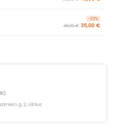
-
22
%
35,00 €
45,00 €
15)
azimiero g. 2, Vilnius