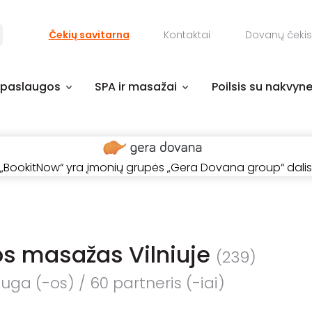
Čekių savitarna
Kontaktai
Dovanų čekis
 paslaugos
SPA ir masažai
Poilsis su nakvyn
„BookitNow“ yra įmonių grupės „Gera Dovana group“ dalis
s masažas Vilniuje
(239)
ga (-os) / 60 partneris (-iai)