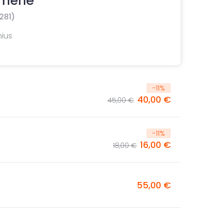
 menė
281)
nius
-
11
%
40,00 €
45,00 €
-
11
%
16,00 €
18,00 €
55,00 €