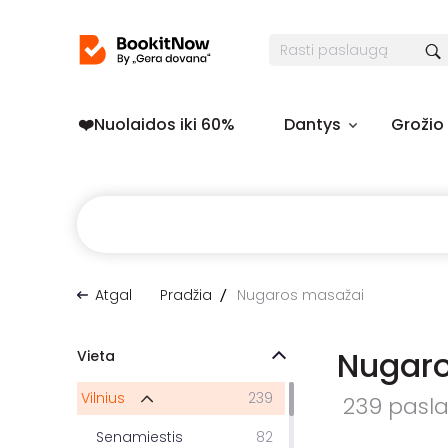
❤️️Nuolaidos iki 60%
Dantys
Grožio
Atgal
Pradžia
Nugaros masažai
Nugaro
Vieta
Vilnius
239
239 paslau
Senamiestis
82