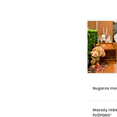
Nugaros mas
Masažų rinki
PLIŪPSNIS“