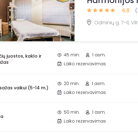
Harmonijos
4.8
(
Odminių g. 7-11, Vil
45 min.
1 asm.
ų juostos, kaklo ir
ažas
Laiko rezervavimas
20 min.
1 asm.
ažas vaikui (5-14 m.)
Laiko rezervavimas
50 min.
1 asm.
ra
Laiko rezervavimas