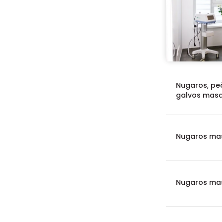
Nugaros, peči
galvos mas
Nugaros mas
Nugaros mas