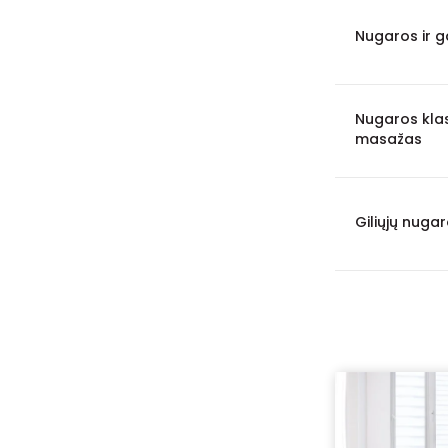
Nugaros ir g
Nugaros klas
masažas
Giliųjų nug