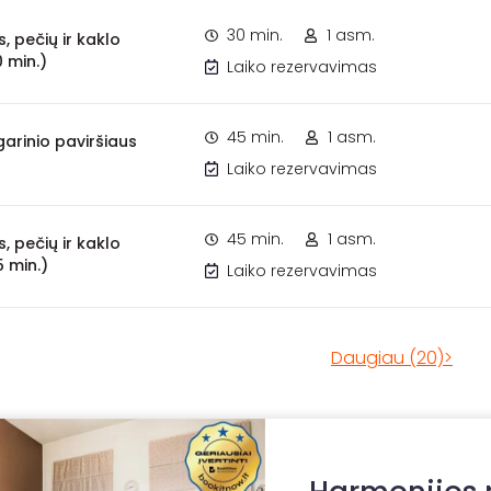
30 min.
1 asm.
, pečių ir kaklo
 min.)
Laiko rezervavimas
45 min.
1 asm.
garinio paviršiaus
Laiko rezervavimas
45 min.
1 asm.
, pečių ir kaklo
 min.)
Laiko rezervavimas
Daugiau (20)>