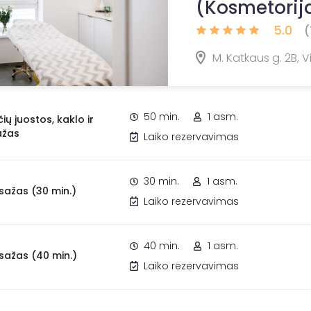
(Kosmetorija
5.0
(
M. Katkaus g. 2B, Vi
50 min.
1 asm.
ų juostos, kaklo ir
ažas
Laiko rezervavimas
30 min.
1 asm.
ažas (30 min.)
Laiko rezervavimas
40 min.
1 asm.
ažas (40 min.)
Laiko rezervavimas