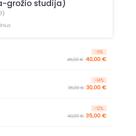
-grožio studija)
7)
lnius
-
11
%
40,00 €
45,00 €
-
14
%
30,00 €
35,00 €
-
12
%
35,00 €
40,00 €