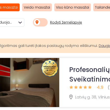
s masažai
Veido masažai
Viso kūno masažai
Tailandi
Rodyti žemėlapyje
Rekomenduojami
lgoritmas gali turėti įtakos paslaugų rodymo eiliškumui.
Daugi
Profesonalių
Sveikatinimo
4.9
(
Latvių g. 38, Vilnius