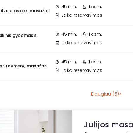
45 min.
1 asm.
alvos taškinis masažas
Laiko rezervavimas
45 min.
1 asm.
ikinis gydomasis
Laiko rezervavimas
45 min.
1 asm.
aros raumenų masažas
Laiko rezervavimas
Daugiau (5)>
Julijos masa