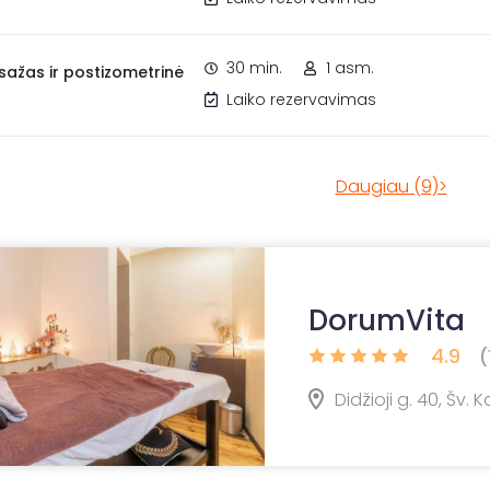
30 min.
1 asm.
ažas ir postizometrinė
Laiko rezervavimas
Daugiau (9)>
DorumVita
4.9
(
Didžioji g. 40, Šv. K