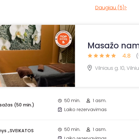
Daugiau (5)>
Masažo nam
4.8
(
Vilniaus g. 10, Vilni
50 min.
1 asm.
ažas (50 min.)
Laiko rezervavimas
50 min.
1 asm.
nys „SVEIKATOS
Laiko rezervavimas