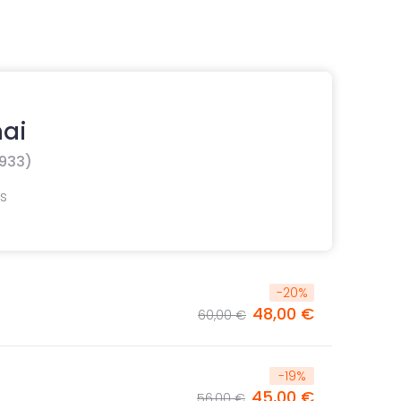
ai
933)
us
-
20
%
48,00 €
60,00 €
-
19
%
45,00 €
56,00 €