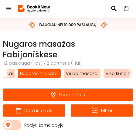
IEŠKOTI
Nugaros masažas
Fabijoniškėse
12 paslauga (-os) / 2 partneris (-iai)
leksai
Nugaros masažai
Veido masažai
Viso kūno ma
Fabijoniškės
Data ir laikas
Filtrai
Rodyti žemėlapyje