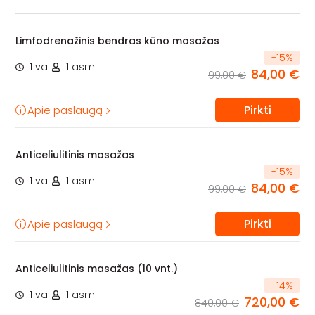
Limfodrenažinis bendras kūno masažas
-
15
%
1 val.
1 asm.
84,00 €
99,00 €
Pirkti
Apie paslaugą
Anticeliulitinis masažas
-
15
%
1 val.
1 asm.
84,00 €
99,00 €
Pirkti
Apie paslaugą
Anticeliulitinis masažas (10 vnt.)
-
14
%
1 val.
1 asm.
720,00 €
840,00 €