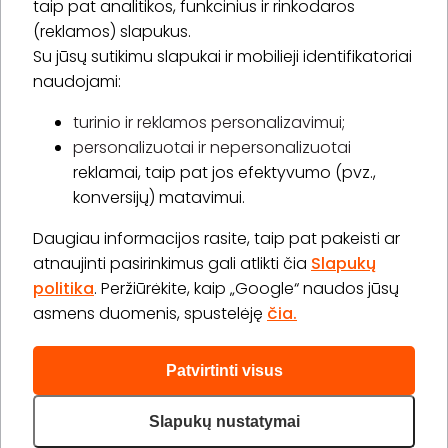
taip pat analitikos, funkcinius ir rinkodaros
(reklamos) slapukus.
Su jūsų sutikimu slapukai ir mobilieji identifikatoriai
Prenumeruoti
naudojami:
turinio ir reklamos personalizavimui;
personalizuotai ir nepersonalizuotai
Apie „BookitNow“
reklamai, taip pat jos efektyvumo (pvz.,
konversijų) matavimui.
Informacija
Daugiau informacijos rasite, taip pat pakeisti ar
„GERA DOVANA“ GRUPĖ
atnaujinti pasirinkimus gali atlikti čia
Slapukų
politika
. Peržiūrėkite, kaip „Google“ naudos jūsų
asmens duomenis, spustelėję
čia.
Patvirtinti visus
2026 © Visos teisės saugomos info@bookitnow.lt, +370
645 03 111
Slapukų nustatymai