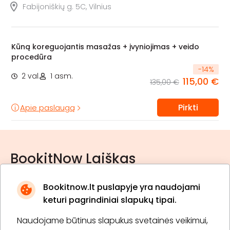
Fabijoniškių g. 5C, Vilnius
Kūną koreguojantis masažas + įvyniojimas + veido
procedūra
-
14
%
2 val.
1 asm.
115,00 €
135,00 €
Pirkti
Apie paslaugą
BookitNow Laiškas
Bookitnow.lt puslapyje yra naudojami
keturi pagrindiniai slapukų tipai.
Naudojame būtinus slapukus svetainės veikimui,
* Susipažinau su
privatumo politika