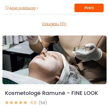
Pirkti
Apie paslaugą
Daugiau (11)>
Kosmetologė Ramunė - FINE LOOK
4.9
(58)