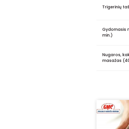
Trigerinių t
Kuršėnai
2
Visaginas
1
Gydomasis 
Birštonas
1
min.)
Jonava
1
Ukmergė
1
Nugaros, kak
masažas (40
Utena
1