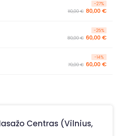
-
27
%
80,00 €
110,00 €
-
25
%
60,00 €
80,00 €
-
14
%
60,00 €
70,00 €
sažo Centras (Vilnius,