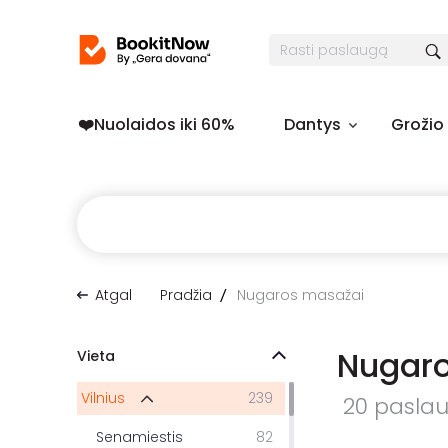
❤️️Nuolaidos iki 60%
Dantys
Grožio
Atgal
Pradžia
Nugaros masažai
Nugaro
Vieta
Vilnius
239
20 paslaug
Senamiestis
82