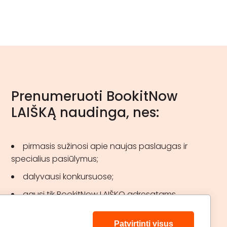
Prenumeruoti BookitNow
LAIŠKĄ naudinga, nes:
pirmasis sužinosi apie naujas paslaugas ir
specialius pasiūlymus;
dalyvausi konkursuose;
gausi tik BookitNow LAIŠKO adresatams
skirtas akcijas.
Patvirtinti visus