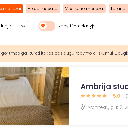
s masažai
Veido masažai
Viso kūno masažai
Tailandi
Rodyti žemėlapyje
Rekomenduojami
lgoritmas gali turėti įtakos paslaugų rodymo eiliškumui.
Daugi
Ambrija stu
5.0
(
Architektų g. 152, V