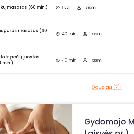
aškų masažas (60 min.)
1 val.
1 asm.
nugaros masažas (40
40 min.
1 asm.
lo ir pečių juostos
40 min.
1 asm.
 min.)
Daugiau (7)>
Gydomojo Ma
Laisvės pr.)