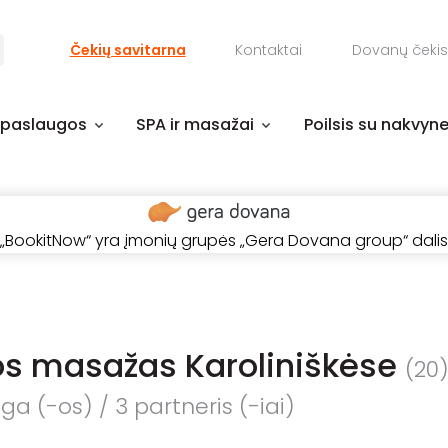
Čekių savitarna
Kontaktai
Dovanų čekis
 paslaugos
SPA ir masažai
Poilsis su nakvyn
„BookitNow“ yra įmonių grupės „Gera Dovana group“ dalis
s masažas Karoliniškėse
(20
a (-os) / 3 partneris (-iai)