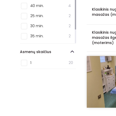
Baltupiai
3
40 min.
4
Klasikinis nu
Naujoji Vilnia
2
masažas (m
25 min.
2
Bendorėliai
1
30 min.
2
Klasikinis nu
Kaunas
96
35 min.
2
masažas ilg
Klaipėda
56
(moterims)
50 min.
1
Asmenų skaičius
Alytus
28
1 val. 30 min.
1
1
20
Mažeikiai
22
Šiauliai
13
Marijampolė
7
Palanga
7
Panevėžys
6
Druskininkai
5