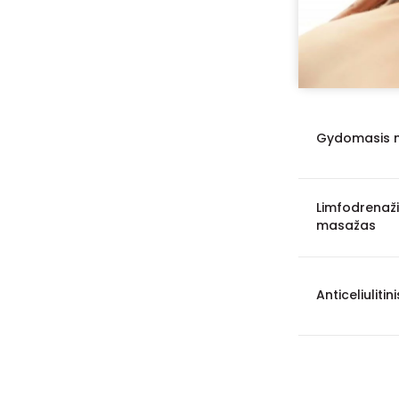
Gydomasis 
Limfodrenaž
masažas
Anticeliuliti