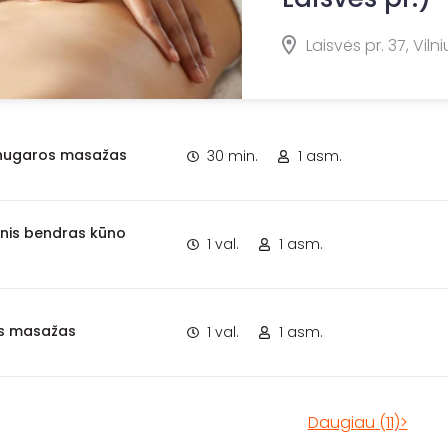
Laisvės pr. 37, Vilni
nugaros masažas
30 min.
1 asm.
inis bendras kūno
1 val.
1 asm.
nis masažas
1 val.
1 asm.
Daugiau (11)>