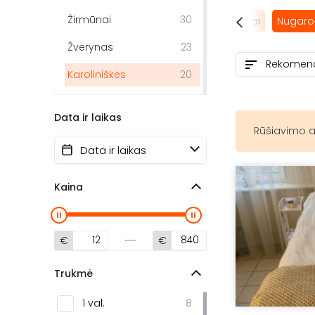
Žirmūnai
30
 masažas
SPA procedūros
Masažų kompleksai
Nugaro
Žvėrynas
23
Karoliniškės
20
Naujamiestis
14
Data ir laikas
Pilaitė
13
Rūšiavimo a
Šnipiškės
13
Fabijoniškės
12
Kaina
Šiaurės miestelis
9
Centras
8
€
€
Pašilaičiai
4
Trukmė
Antakalnis
3
1 val.
8