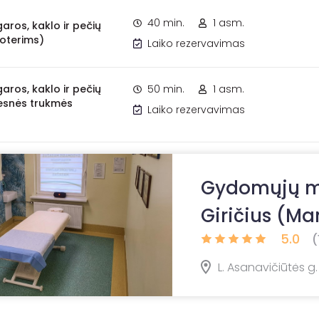
40 min.
1 asm.
garos, kaklo ir pečių
oterims)
Laiko rezervavimas
garos, kaklo ir pečių
50 min.
1 asm.
esnės trukmės
Laiko rezervavimas
Gydomųjų ma
Giričius (Ma
5.0
(
L. Asanavičiūtės g. 