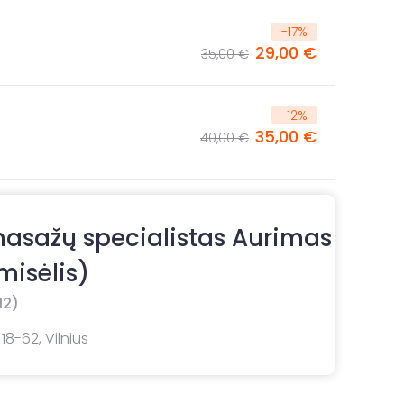
-
17
%
29,00 €
35,00 €
-
12
%
35,00 €
40,00 €
sažų specialistas Aurimas
misėlis)
12)
18-62, Vilnius