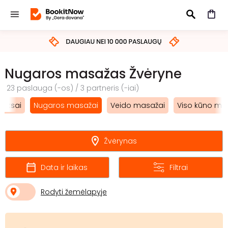
IEŠKOTI
Nugaros masažas Žvėryne
23 paslauga (-os) / 3 partneris (-iai)
leksai
Nugaros masažai
Veido masažai
Viso kūno ma
Žvėrynas
Data ir laikas
Filtrai
Rodyti žemėlapyje