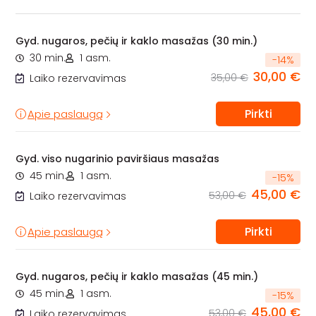
Gyd. nugaros, pečių ir kaklo masažas (30 min.)
30 min.
1 asm.
-
14
%
30,00 €
35,00 €
Laiko rezervavimas
Pirkti
Apie paslaugą
Gyd. viso nugarinio paviršiaus masažas
45 min.
1 asm.
-
15
%
45,00 €
53,00 €
Laiko rezervavimas
Pirkti
Apie paslaugą
Gyd. nugaros, pečių ir kaklo masažas (45 min.)
45 min.
1 asm.
-
15
%
45,00 €
53,00 €
Laiko rezervavimas