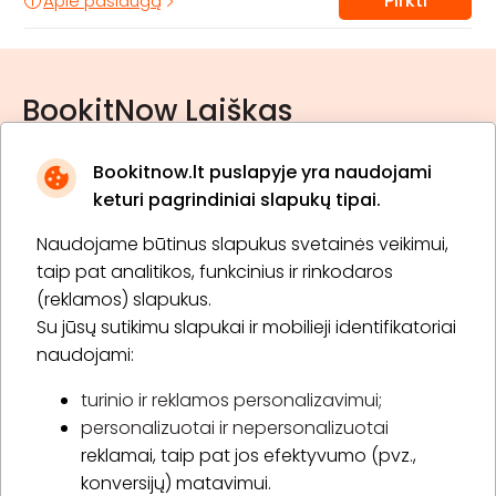
Pirkti
Apie paslaugą
BookitNow Laiškas
Bookitnow.lt puslapyje yra naudojami
keturi pagrindiniai slapukų tipai.
Naudojame būtinus slapukus svetainės veikimui,
* Susipažinau su
privatumo politika
taip pat analitikos, funkcinius ir rinkodaros
(reklamos) slapukus.
Su jūsų sutikimu slapukai ir mobilieji identifikatoriai
Prenumeruoti
naudojami:
turinio ir reklamos personalizavimui;
personalizuotai ir nepersonalizuotai
Apie „BookitNow“
reklamai, taip pat jos efektyvumo (pvz.,
konversijų) matavimui.