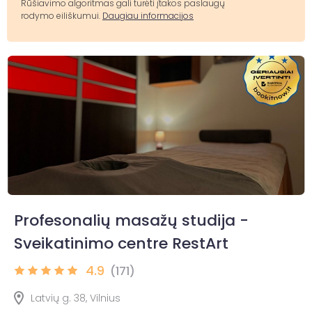
Rūšiavimo algoritmas gali turėti įtakos paslaugų
rodymo eiliškumui.
Daugiau informacijos
Profesonalių masažų studija -
Sveikatinimo centre RestArt
4.9
(171)
Latvių g. 38, Vilnius