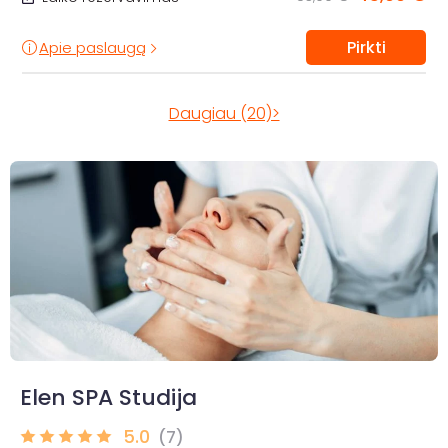
Pirkti
Apie paslaugą
Daugiau (20)>
Elen SPA Studija
5.0
(7)