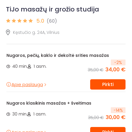
TiJo masažų ir grožio studija
5.0
(60)
Kęstučio g. 24A, Vilnius
Nugaros, pečių, kaklo ir dekoltė srities masažas
-
2
%
40 min.
1 asm.
34,00 €
35,00 €
Pirkti
Apie paslaugą
Nugaros klasikinis masažas + šveitimas
-
14
%
30 min.
1 asm.
30,00 €
35,00 €