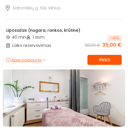
Saltoniškių g. 10A, Vilnius
Liposažas (nugara, rankos, krūtinė)
40 min.
1 asm.
-
41
%
35,00 €
60,00 €
Laiko rezervavimas
Pirkti
Apie paslaugą